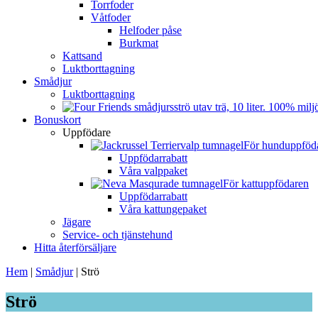
Torrfoder
Våtfoder
Helfoder påse
Burkmat
Kattsand
Luktborttagning
Smådjur
Luktborttagning
Bonuskort
Uppfödare
För hunduppföd
Uppfödarrabatt
Våra valppaket
För kattuppfödaren
Uppfödarrabatt
Våra kattungepaket
Jägare
Service- och tjänstehund
Hitta återförsäljare
Hem
|
Smådjur
|
Strö
Strö