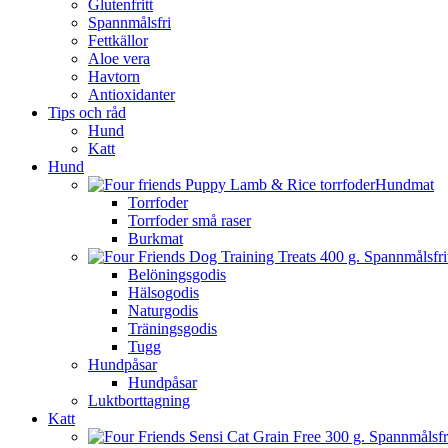
Glutenfritt
Spannmålsfri
Fettkällor
Aloe vera
Havtorn
Antioxidanter
Tips och råd
Hund
Katt
Hund
Hundmat
Torrfoder
Torrfoder små raser
Burkmat
Belöningsgodis
Hälsogodis
Naturgodis
Träningsgodis
Tugg
Hundpåsar
Hundpåsar
Luktborttagning
Katt