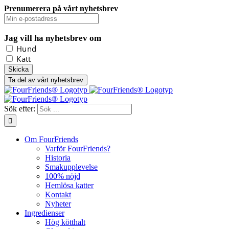
Prenumerera på vårt nyhetsbrev
Jag vill ha nyhetsbrev om
Hund
Katt
Ta del av vårt nyhetsbrev
Sök efter:
Om FourFriends
Varför FourFriends?
Historia
Smakupplevelse
100% nöjd
Hemlösa katter
Kontakt
Nyheter
Ingredienser
Hög kötthalt