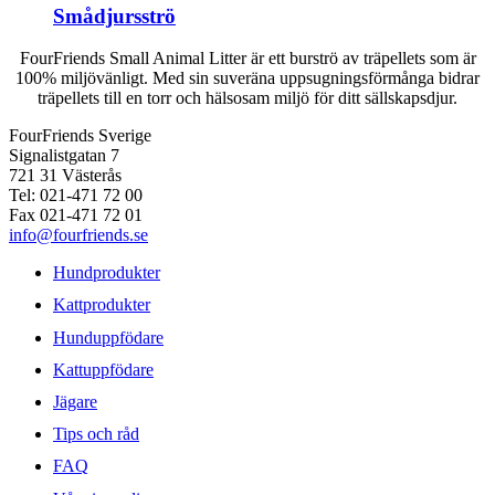
Smådjursströ
FourFriends Small Animal Litter är ett burströ av träpellets som är
100% miljövänligt. Med sin suveräna uppsugningsförmånga bidrar
träpellets till en torr och hälsosam miljö för ditt sällskapsdjur.
FourFriends Sverige
Signalistgatan 7
721 31 Västerås
Tel: 021-471 72 00
Fax 021-471 72 01
info@fourfriends.se
Hundprodukter
Kattprodukter
Hunduppfödare
Kattuppfödare
Jägare
Tips och råd
FAQ