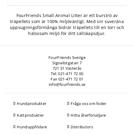
FourFriends Small Animal Litter är ett burströ av
träpellets som är 100% miljövänligt. Med sin suveräna
uppsugningsförmånga bidrar träpellets till en torr och
hälsosam miljö för ditt sällskapsdjur.
FourFriends Sverige
Signalistgatan 7
721 31 Västerås
Tel: 021-471 72 00
Fax 021-471 72 01
info@fourfriends.se
Hundprodukter
Fråga oss om foder
Kattprodukter
Hitta återförsäljare
Hunduppfödare
Distributors