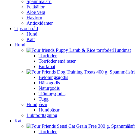
Spannmålsfri
Fettkällor
Aloe vera
Havtorn
Antioxidanter
Tips och råd
Hund
Katt
Hund
Hundmat
Torrfoder
Torrfoder små raser
Burkmat
Belöningsgodis
Hälsogodis
Naturgodis
Träningsgodis
Tugg
Hundpåsar
Hundpåsar
Luktborttagning
Katt
Torrfoder