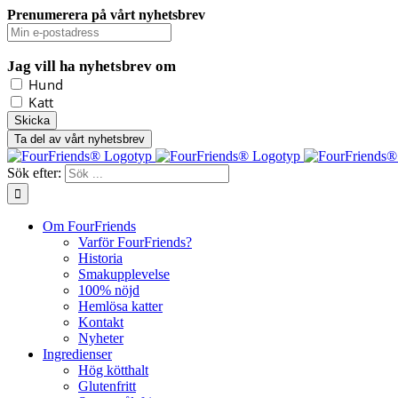
Prenumerera på vårt nyhetsbrev
Jag vill ha nyhetsbrev om
Hund
Katt
Ta del av vårt nyhetsbrev
Sök efter:
Om FourFriends
Varför FourFriends?
Historia
Smakupplevelse
100% nöjd
Hemlösa katter
Kontakt
Nyheter
Ingredienser
Hög kötthalt
Glutenfritt