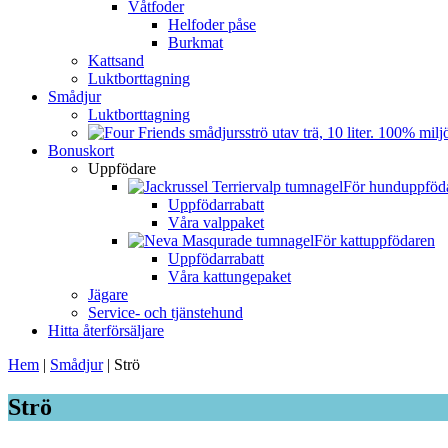
Våtfoder
Helfoder påse
Burkmat
Kattsand
Luktborttagning
Smådjur
Luktborttagning
Bonuskort
Uppfödare
För hunduppföd
Uppfödarrabatt
Våra valppaket
För kattuppfödaren
Uppfödarrabatt
Våra kattungepaket
Jägare
Service- och tjänstehund
Hitta återförsäljare
Hem
|
Smådjur
|
Strö
Strö