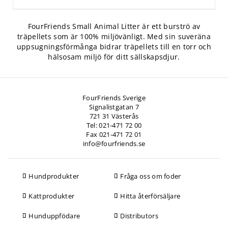
FourFriends Small Animal Litter är ett burströ av
träpellets som är 100% miljövänligt. Med sin suveräna
uppsugningsförmånga bidrar träpellets till en torr och
hälsosam miljö för ditt sällskapsdjur.
FourFriends Sverige
Signalistgatan 7
721 31 Västerås
Tel: 021-471 72 00
Fax 021-471 72 01
info@fourfriends.se
Hundprodukter
Fråga oss om foder
Kattprodukter
Hitta återförsäljare
Hunduppfödare
Distributors