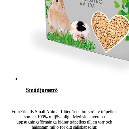
Smådjursströ
FourFriends Small Animal Litter är ett burströ av träpellets
som är 100% miljövänligt. Med sin suveräna
uppsugningsförmånga bidrar träpellets till en torr och
hälsosam miljö för ditt sällskapsdjur.