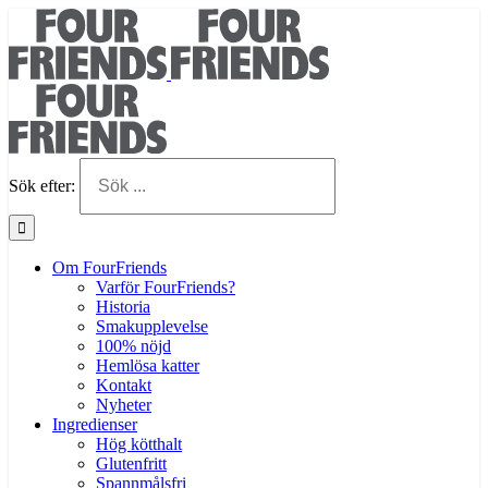
Sök efter:
Om FourFriends
Varför FourFriends?
Historia
Smakupplevelse
100% nöjd
Hemlösa katter
Kontakt
Nyheter
Ingredienser
Hög kötthalt
Glutenfritt
Spannmålsfri