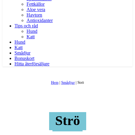
Fettkällor
Aloe vera
Havtorn
Antioxidanter
Tips och råd
Hund
Katt
Hund
Katt
Smådjur
Bonuskort
Hitta återförsäljare
Hem
|
Smådjur
|
Strö
Strö