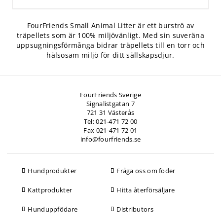
FourFriends Small Animal Litter är ett burströ av
träpellets som är 100% miljövänligt. Med sin suveräna
uppsugningsförmånga bidrar träpellets till en torr och
hälsosam miljö för ditt sällskapsdjur.
FourFriends Sverige
Signalistgatan 7
721 31 Västerås
Tel: 021-471 72 00
Fax 021-471 72 01
info@fourfriends.se
Hundprodukter
Fråga oss om foder
Kattprodukter
Hitta återförsäljare
Hunduppfödare
Distributors