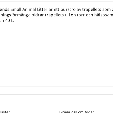
ends Small Animal Litter är ett burströ av träpellets som
ingsförmånga bidrar träpellets till en torr och hälsosam m
ch 40 L.
ukter
Fråga oss om foder