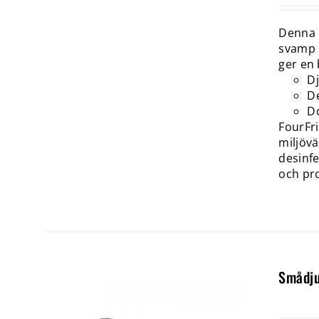
Denna u
svamp o
ger en 
D
De
Do
FourFri
miljövä
desinfe
och pro
Smådju