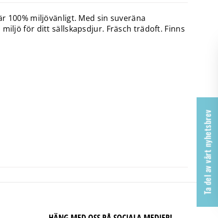
 är 100% miljövänligt. Med sin suveräna
iljö för ditt sällskapsdjur. Fräsch trädoft. Finns
Ta del av vårt nyhetsbrev
HÄNG MED OSS PÅ SOCIALA MEDIER!