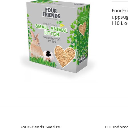
FourFri
uppsugn
i 10 L o
FourFriends Sverige
Hundprod