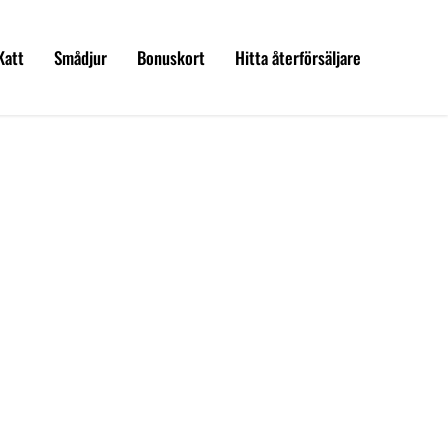
Katt
Smådjur
Bonuskort
Hitta återförsäljare