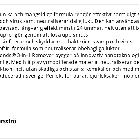
nika och mångsidiga formula rengör effektivt samtidigt 
ch virus samt neutraliserar dålig lukt. Den kan användas
bevisad, långvarig effekt minst i 24 timmar, helt utan att b
juprengör genom att lösa upp smuts
sinficerar och skyddar mot bakterier, svamp och virus
ftfri formula som neutraliserar obehagliga lukter
ends® 3-in-1 Remover bygger på innovativ nanoteknologi 
nlig. Med hjälp av ytmodifierade material neutraliserar d
ktion, helt utan skadliga och starka kemikalier och med 
ducerad i Sverige. Perfekt för burar, djurleksaker, möble
rsströ