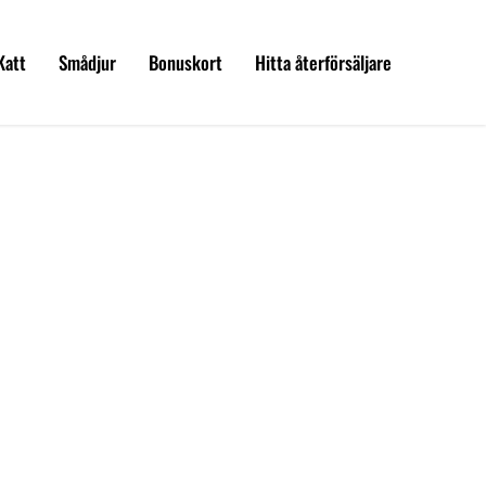
Katt
Smådjur
Bonuskort
Hitta återförsäljare