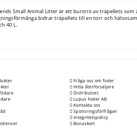
ends Small Animal Litter är ett burströ av träpellets som
ingsförmånga bidrar träpellets till en torr och hälsosam m
ch 40 L.
ukter
Fråga oss om foder
kter
Hitta återförsäljare
födare
Distributors
ödare
Lupus Foder AB
Kontakta oss
råd
Sponsringsförfrågan
Integritetspolicy
edienser
Bonuskort