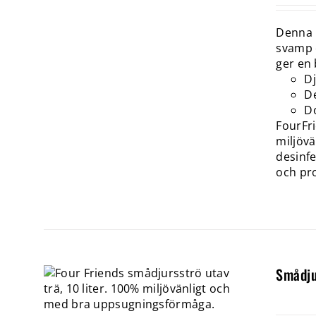
Denna u
svamp o
ger en 
D
De
Do
FourFri
miljövä
desinfe
och pro
Smådju