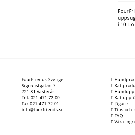
FourFri
uppsugn
i 10 L o
FourFriends Sverige
Hundprod
Signalistgatan 7
Kattprodu
721 31 Västerås
Hundupp
Tel: 021-471 72 00
Kattuppf
Fax 021-471 72 01
Jägare
info@fourfriends.se
Tips och 
FAQ
Våra ingr