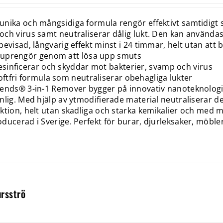
nika och mångsidiga formula rengör effektivt samtidigt 
ch virus samt neutraliserar dålig lukt. Den kan användas
bevisad, långvarig effekt minst i 24 timmar, helt utan att b
juprengör genom att lösa upp smuts
sinficerar och skyddar mot bakterier, svamp och virus
ftfri formula som neutraliserar obehagliga lukter
ends® 3-in-1 Remover bygger på innovativ nanoteknologi 
nlig. Med hjälp av ytmodifierade material neutraliserar d
ktion, helt utan skadliga och starka kemikalier och med 
ducerad i Sverige. Perfekt för burar, djurleksaker, möble
rsströ