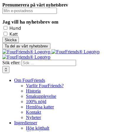
Prenumerera på vårt nyhetsbrev
Jag vill ha nyhetsbrev om
Hund
Katt
Ta del av vårt nyhetsbrev
Sök efter:
Om FourFriends
Varför FourFriends?
Historia
Smakupplevelse
100% nöjd
Hemlösa katter
Kontakt
Nyheter
Ingredienser
Hög kötthalt