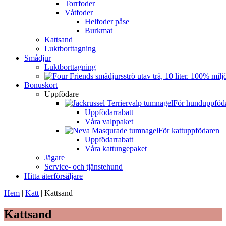
Torrfoder
Våtfoder
Helfoder påse
Burkmat
Kattsand
Luktborttagning
Smådjur
Luktborttagning
Bonuskort
Uppfödare
För hunduppföd
Uppfödarrabatt
Våra valppaket
För kattuppfödaren
Uppfödarrabatt
Våra kattungepaket
Jägare
Service- och tjänstehund
Hitta återförsäljare
Hem
|
Katt
|
Kattsand
Kattsand