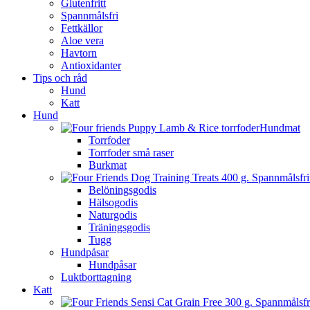
Glutenfritt
Spannmålsfri
Fettkällor
Aloe vera
Havtorn
Antioxidanter
Tips och råd
Hund
Katt
Hund
Hundmat
Torrfoder
Torrfoder små raser
Burkmat
Belöningsgodis
Hälsogodis
Naturgodis
Träningsgodis
Tugg
Hundpåsar
Hundpåsar
Luktborttagning
Katt