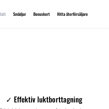
Katt
Smådjur
Bonuskort
Hitta återförsäljare
✓ Effektiv luktborttagning