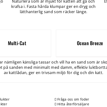
jö
Naturlera som är mjukt för katten att gå och
E
krafsa i. Fasta hårda klumpar ger en dryg och
lätthanterlig sand som räcker länge.
Multi-Cat
Ocean Breeze
r nämligen känsliga tassar och vill ha en sand som är sko
et på sanden med minimalt med damm, effektiv luktbortta
av kattlådan, ger en trivsam miljö för dig och din katt.
ukter
Fråga oss om foder
kter
Hitta återförsäljare