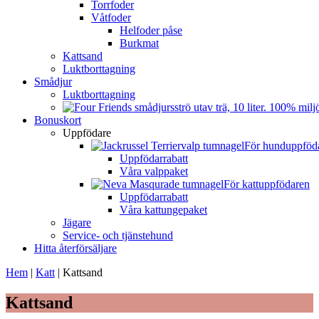
Torrfoder
Våtfoder
Helfoder påse
Burkmat
Kattsand
Luktborttagning
Smådjur
Luktborttagning
Bonuskort
Uppfödare
För hunduppföd
Uppfödarrabatt
Våra valppaket
För kattuppfödaren
Uppfödarrabatt
Våra kattungepaket
Jägare
Service- och tjänstehund
Hitta återförsäljare
Hem
|
Katt
|
Kattsand
Kattsand