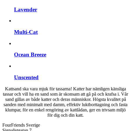
Lavender
Multi-Cat
Ocean Breeze
Unscented
Kattsand ska vara mjuk för tassarna! Katter har nämligen känsliga
tassar och vill ha en sand som är skonsam att gå på och krafsa i. Vår
sand gillas av både katter och deras människor. Högsta kvalitet på
sanden med minimalt med damm, effektiv luktborttagning och fasta
klumpar, för en enkel rengöring av kattlådan, ger en trivsam miljö
för dig och din katt.
FourFriends Sverige
Signalistgatan 7