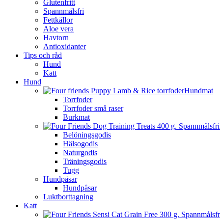
Glutenfritt
Spannmålsfri
Fettkällor
Aloe vera
Havtorn
Antioxidanter
Tips och råd
Hund
Katt
Hund
Hundmat
Torrfoder
Torrfoder små raser
Burkmat
Belöningsgodis
Hälsogodis
Naturgodis
Träningsgodis
Tugg
Hundpåsar
Hundpåsar
Luktborttagning
Katt