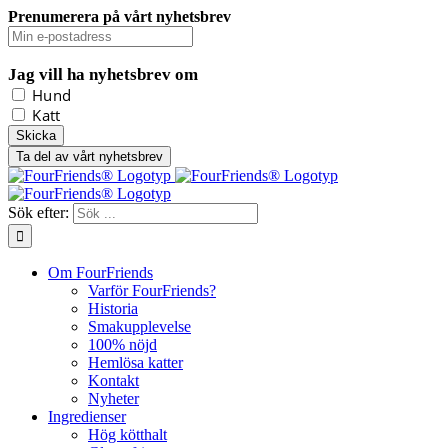
Prenumerera på vårt nyhetsbrev
Jag vill ha nyhetsbrev om
Hund
Katt
Ta del av vårt nyhetsbrev
Sök efter:
Om FourFriends
Varför FourFriends?
Historia
Smakupplevelse
100% nöjd
Hemlösa katter
Kontakt
Nyheter
Ingredienser
Hög kötthalt