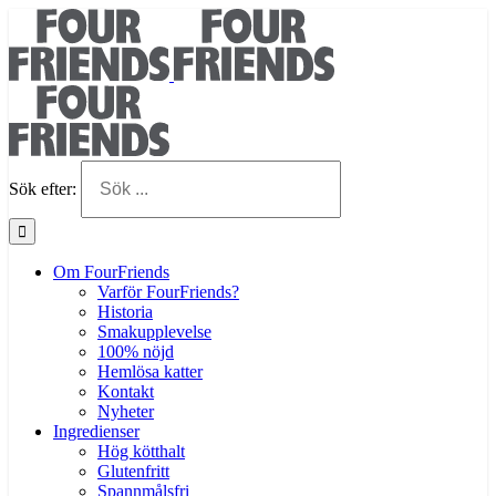
Sök efter:
Om FourFriends
Varför FourFriends?
Historia
Smakupplevelse
100% nöjd
Hemlösa katter
Kontakt
Nyheter
Ingredienser
Hög kötthalt
Glutenfritt
Spannmålsfri