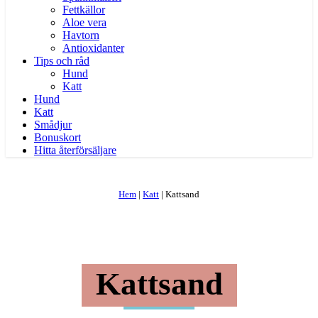
Fettkällor
Aloe vera
Havtorn
Antioxidanter
Tips och råd
Hund
Katt
Hund
Katt
Smådjur
Bonuskort
Hitta återförsäljare
Hem
|
Katt
|
Kattsand
Kattsand