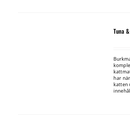
Tuna &
Burkmat
komplet
kattmat
har näm
katten 
innehål