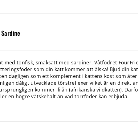
 Sardine
 med tonfisk, smaksatt med sardiner. Våtfodret FourFrien
teringsfoder som din katt kommer att älska! Bjud din katt 
en dagligen som ett komplement i kattens kost som äter t
ligen dåligt utvecklade törstreflexer vilket är en direkt 
ursprungligen kommer ifrån (afrikanska vildkatten). Där
ler en högre vätskehalt än vad torrfoder kan erbjuda.