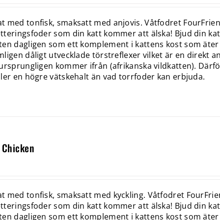
 med tonfisk, smaksatt med anjovis. Våtfodret FourFriend
teringsfoder som din katt kommer att älska! Bjud din katt 
en dagligen som ett komplement i kattens kost som äter t
ligen dåligt utvecklade törstreflexer vilket är en direkt 
ursprungligen kommer ifrån (afrikanska vildkatten). Där
ler en högre vätskehalt än vad torrfoder kan erbjuda.
 Chicken
 med tonfisk, smaksatt med kyckling. Våtfodret FourFrien
teringsfoder som din katt kommer att älska! Bjud din katt 
en dagligen som ett komplement i kattens kost som äter t