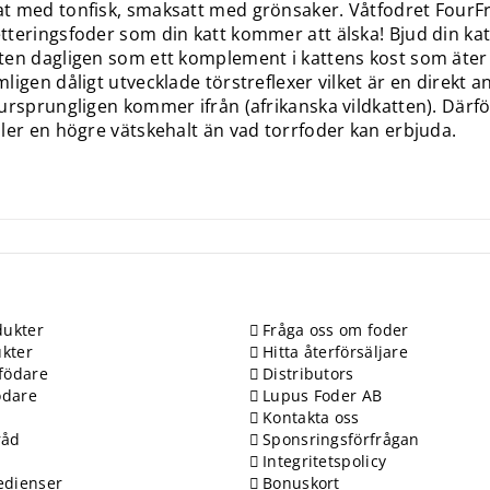
 med tonfisk, smaksatt med grönsaker. Våtfodret FourFri
teringsfoder som din katt kommer att älska! Bjud din katt 
en dagligen som ett komplement i kattens kost som äter t
ligen dåligt utvecklade törstreflexer vilket är en direkt 
ursprungligen kommer ifrån (afrikanska vildkatten). Där
ler en högre vätskehalt än vad torrfoder kan erbjuda.
ukter
Fråga oss om foder
kter
Hitta återförsäljare
födare
Distributors
ödare
Lupus Foder AB
Kontakta oss
råd
Sponsringsförfrågan
Integritetspolicy
edienser
Bonuskort