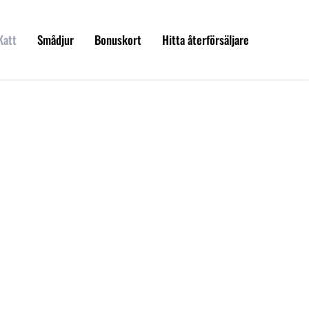
Katt
Smådjur
Bonuskort
Hitta återförsäljare