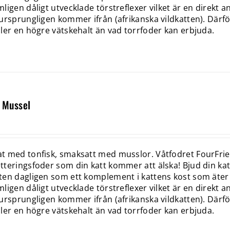
ligen dåligt utvecklade törstreflexer vilket är en direkt 
ursprungligen kommer ifrån (afrikanska vildkatten). Där
ler en högre vätskehalt än vad torrfoder kan erbjuda.
 Mussel
 med tonfisk, smaksatt med musslor. Våtfodret FourFrien
teringsfoder som din katt kommer att älska! Bjud din katt 
en dagligen som ett komplement i kattens kost som äter t
ligen dåligt utvecklade törstreflexer vilket är en direkt 
ursprungligen kommer ifrån (afrikanska vildkatten). Där
ler en högre vätskehalt än vad torrfoder kan erbjuda.