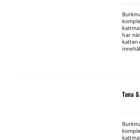
Burkmat
komplet
kattmat
har näm
katten 
innehål
Tuna &
Burkmat
komplet
kattmat