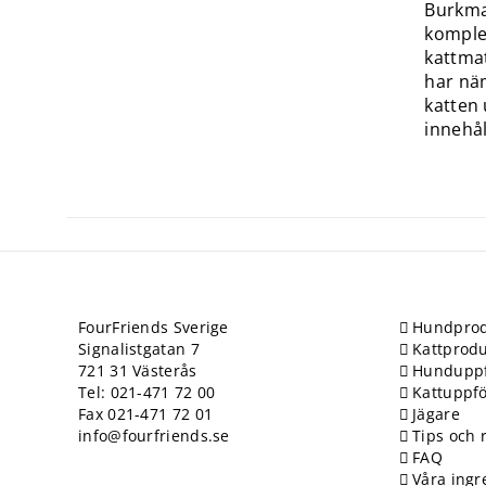
Burkmat
komplet
kattmat
har näm
katten 
innehål
FourFriends Sverige
Hundprod
Signalistgatan 7
Kattprodu
721 31 Västerås
Hundupp
Tel: 021-471 72 00
Kattuppf
Fax 021-471 72 01
Jägare
info@fourfriends.se
Tips och 
FAQ
Våra ingr