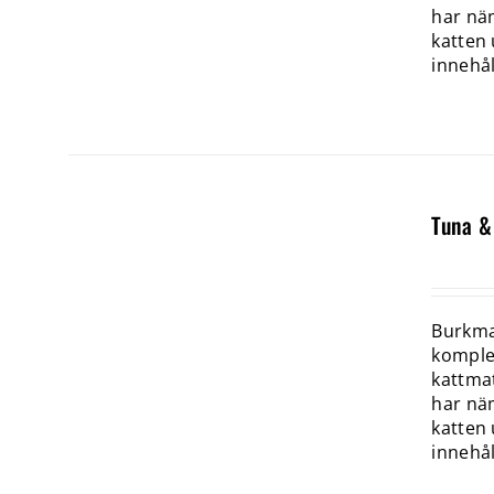
har näm
katten 
innehål
Tuna &
Burkmat
komplet
kattmat
har näm
katten 
innehål