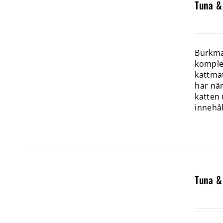
Tuna &
Burkmat
komplet
kattmat
har näm
katten 
innehål
Tuna &