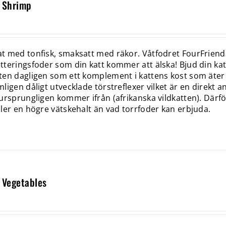
 Shrimp
 med tonfisk, smaksatt med räkor. Våtfodret FourFriends®
teringsfoder som din katt kommer att älska! Bjud din katt 
en dagligen som ett komplement i kattens kost som äter t
ligen dåligt utvecklade törstreflexer vilket är en direkt 
ursprungligen kommer ifrån (afrikanska vildkatten). Där
ler en högre vätskehalt än vad torrfoder kan erbjuda.
 Vegetables