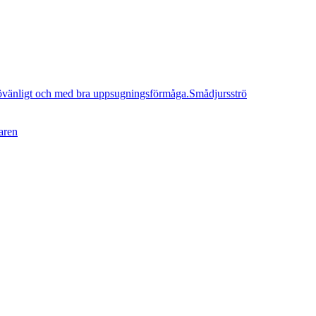
Smådjursströ
aren