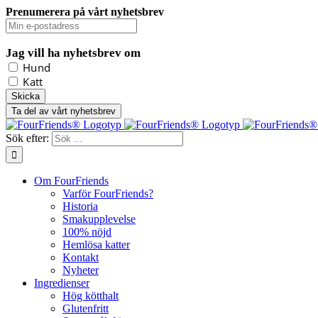
Prenumerera på vårt nyhetsbrev
Jag vill ha nyhetsbrev om
Hund
Katt
Ta del av vårt nyhetsbrev
Sök efter:
Om FourFriends
Varför FourFriends?
Historia
Smakupplevelse
100% nöjd
Hemlösa katter
Kontakt
Nyheter
Ingredienser
Hög kötthalt
Glutenfritt