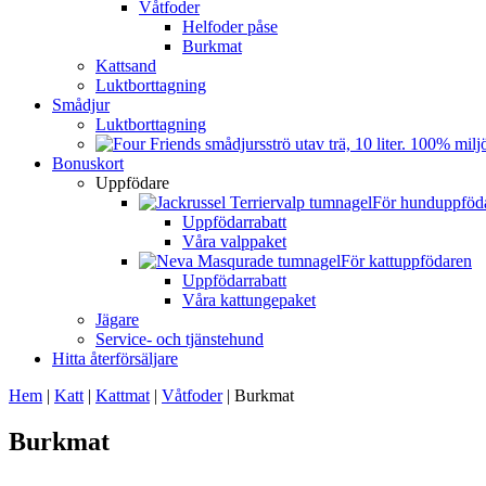
Våtfoder
Helfoder påse
Burkmat
Kattsand
Luktborttagning
Smådjur
Luktborttagning
Bonuskort
Uppfödare
För hunduppföd
Uppfödarrabatt
Våra valppaket
För kattuppfödaren
Uppfödarrabatt
Våra kattungepaket
Jägare
Service- och tjänstehund
Hitta återförsäljare
Hem
|
Katt
|
Kattmat
|
Våtfoder
|
Burkmat
Burkmat