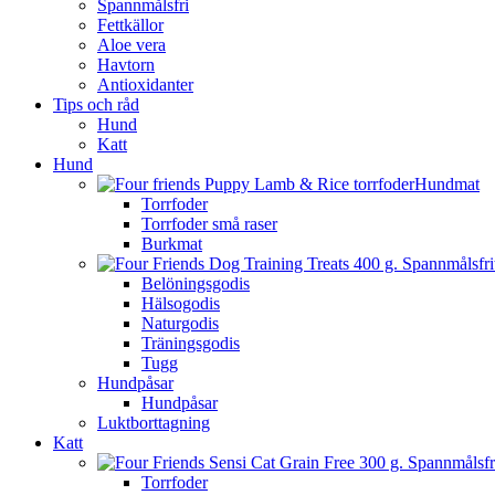
Spannmålsfri
Fettkällor
Aloe vera
Havtorn
Antioxidanter
Tips och råd
Hund
Katt
Hund
Hundmat
Torrfoder
Torrfoder små raser
Burkmat
Belöningsgodis
Hälsogodis
Naturgodis
Träningsgodis
Tugg
Hundpåsar
Hundpåsar
Luktborttagning
Katt
Torrfoder