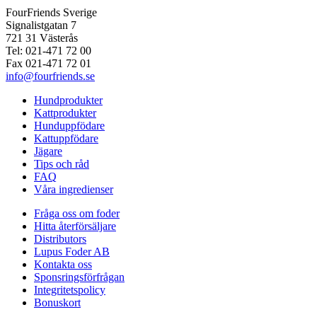
FourFriends Sverige
Signalistgatan 7
721 31 Västerås
Tel: 021-471 72 00
Fax 021-471 72 01
info@fourfriends.se
Hundprodukter
Kattprodukter
Hunduppfödare
Kattuppfödare
Jägare
Tips och råd
FAQ
Våra ingredienser
Fråga oss om foder
Hitta återförsäljare
Distributors
Lupus Foder AB
Kontakta oss
Sponsringsförfrågan
Integritetspolicy
Bonuskort