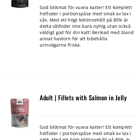
God blötmat för vuxna katter! Ett komplett
helfoder i portionspåse med smak av lax i
sås. Med ett högt köttinnehåll på 85% är
detta våtfoder inte bara nyttig utan också
väldigt god för din katt! Berikad med bland
annat havtorn för att bibehålla
urinvägarna friska.
Adult | Fillets with Salmon in Jelly
God blötmat för vuxna katter! Ett komplett
helfoder i portionspåse med smak av lax i
gelé. Med ett högt köttinnehåll på 85% är