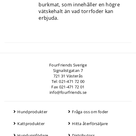
burkmat, som innehåller en högre
vätskehalt än vad torrfoder kan
erbjuda.
FourFriends Sverige
Signalistgatan 7
721 31 Västerås
Tel: 021-471 72 00
Fax 021-471 72 01
info@fourfriends.se
Hundprodukter
Fråga oss om foder
Kattprodukter
Hitta återförsäljare
Hunduppfödare
Distributors