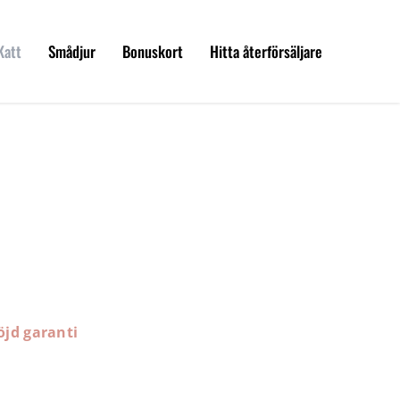
Katt
Smådjur
Bonuskort
Hitta återförsäljare
öjd garanti