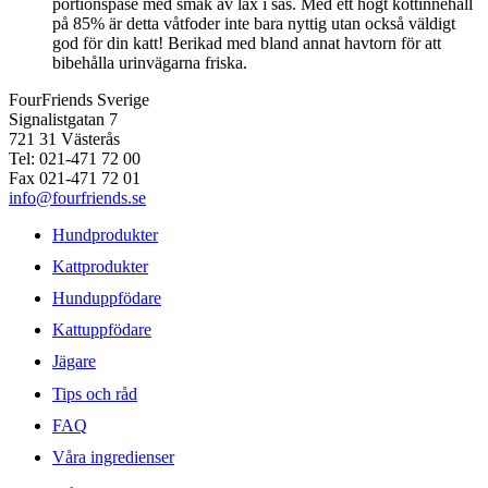
portionspåse med smak av lax i sås. Med ett högt köttinnehåll
på 85% är detta våtfoder inte bara nyttig utan också väldigt
god för din katt! Berikad med bland annat havtorn för att
bibehålla urinvägarna friska.
FourFriends Sverige
Signalistgatan 7
721 31 Västerås
Tel: 021-471 72 00
Fax 021-471 72 01
info@fourfriends.se
Hundprodukter
Kattprodukter
Hunduppfödare
Kattuppfödare
Jägare
Tips och råd
FAQ
Våra ingredienser