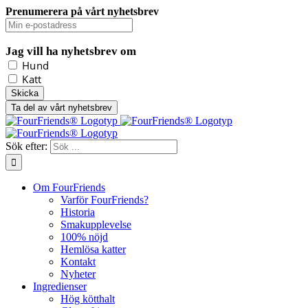
Prenumerera på vårt nyhetsbrev
Jag vill ha nyhetsbrev om
Hund
Katt
Ta del av vårt nyhetsbrev
Sök efter:
Om FourFriends
Varför FourFriends?
Historia
Smakupplevelse
100% nöjd
Hemlösa katter
Kontakt
Nyheter
Ingredienser
Hög kötthalt