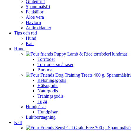
Glutenfritt
Spannmålsfri
Fettkällor
Aloe vera
Havtorn
Antioxidanter
Tips och råd
Hund
Katt
Hund
Hundmat
Torrfoder
Torrfoder små raser
Burkmat
Belöningsgodis
Hälsogodis
Naturgodis
Träningsgodis
Tugg
Hundpåsar
Hundpåsar
Luktborttagning
Katt