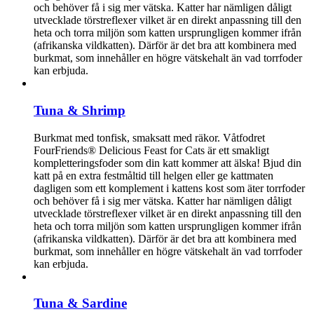
och behöver få i sig mer vätska. Katter har nämligen dåligt
utvecklade törstreflexer vilket är en direkt anpassning till den
heta och torra miljön som katten ursprungligen kommer ifrån
(afrikanska vildkatten). Därför är det bra att kombinera med
burkmat, som innehåller en högre vätskehalt än vad torrfoder
kan erbjuda.
Tuna & Shrimp
Burkmat med tonfisk, smaksatt med räkor. Våtfodret
FourFriends® Delicious Feast for Cats är ett smakligt
kompletteringsfoder som din katt kommer att älska! Bjud din
katt på en extra festmåltid till helgen eller ge kattmaten
dagligen som ett komplement i kattens kost som äter torrfoder
och behöver få i sig mer vätska. Katter har nämligen dåligt
utvecklade törstreflexer vilket är en direkt anpassning till den
heta och torra miljön som katten ursprungligen kommer ifrån
(afrikanska vildkatten). Därför är det bra att kombinera med
burkmat, som innehåller en högre vätskehalt än vad torrfoder
kan erbjuda.
Tuna & Sardine