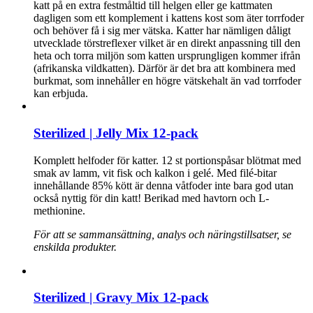
katt på en extra festmåltid till helgen eller ge kattmaten
dagligen som ett komplement i kattens kost som äter torrfoder
och behöver få i sig mer vätska. Katter har nämligen dåligt
utvecklade törstreflexer vilket är en direkt anpassning till den
heta och torra miljön som katten ursprungligen kommer ifrån
(afrikanska vildkatten). Därför är det bra att kombinera med
burkmat, som innehåller en högre vätskehalt än vad torrfoder
kan erbjuda.
Sterilized | Jelly Mix 12-pack
Komplett helfoder för katter. 12 st portionspåsar blötmat med
smak av lamm, vit fisk och kalkon i gelé. Med filé-bitar
innehållande 85% kött är denna våtfoder inte bara god utan
också nyttig för din katt! Berikad med havtorn och L-
methionine.
För att se sammansättning, analys och näringstillsatser, se
enskilda produkter.
Sterilized | Gravy Mix 12-pack