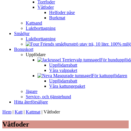
Torrfoder
Våtfoder
Helfoder påse
Burkmat
Kattsand
Luktborttagning
Smådjur
Luktborttagning
Bonuskort
Uppfödare
För hunduppföd
Uppfödarrabatt
Våra valppaket
För kattuppfödaren
Uppfödarrabatt
Våra kattungepaket
Jägare
Service- och tjänstehund
Hitta återförsäljare
Hem
|
Katt
|
Kattmat
|
Våtfoder
Våtfoder