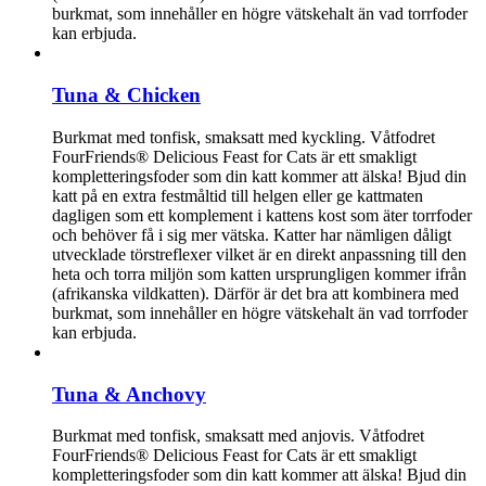
burkmat, som innehåller en högre vätskehalt än vad torrfoder
kan erbjuda.
Tuna & Chicken
Burkmat med tonfisk, smaksatt med kyckling. Våtfodret
FourFriends® Delicious Feast for Cats är ett smakligt
kompletteringsfoder som din katt kommer att älska! Bjud din
katt på en extra festmåltid till helgen eller ge kattmaten
dagligen som ett komplement i kattens kost som äter torrfoder
och behöver få i sig mer vätska. Katter har nämligen dåligt
utvecklade törstreflexer vilket är en direkt anpassning till den
heta och torra miljön som katten ursprungligen kommer ifrån
(afrikanska vildkatten). Därför är det bra att kombinera med
burkmat, som innehåller en högre vätskehalt än vad torrfoder
kan erbjuda.
Tuna & Anchovy
Burkmat med tonfisk, smaksatt med anjovis. Våtfodret
FourFriends® Delicious Feast for Cats är ett smakligt
kompletteringsfoder som din katt kommer att älska! Bjud din