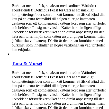
Burkmat med tonfisk, smaksatt med sardiner. Våtfodret
FourFriends® Delicious Feast for Cats är ett smakligt
kompletteringsfoder som din katt kommer att älska! Bjud din
katt på en extra festmåltid till helgen eller ge kattmaten
dagligen som ett komplement i kattens kost som äter torrfoder
och behöver få i sig mer vätska. Katter har nämligen dåligt
utvecklade törstreflexer vilket är en direkt anpassning till den
heta och torra miljön som katten ursprungligen kommer ifrån
(afrikanska vildkatten). Därför är det bra att kombinera med
burkmat, som innehåller en högre vätskehalt än vad torrfoder
kan erbjuda.
Tuna & Mussel
Burkmat med tonfisk, smaksatt med musslor. Våtfodret
FourFriends® Delicious Feast for Cats är ett smakligt
kompletteringsfoder som din katt kommer att älska! Bjud din
katt på en extra festmåltid till helgen eller ge kattmaten
dagligen som ett komplement i kattens kost som äter torrfoder
och behöver få i sig mer vätska. Katter har nämligen dåligt
utvecklade törstreflexer vilket är en direkt anpassning till den
heta och torra miljön som katten ursprungligen kommer ifrån
(afrikanska vildkatten). Därför är det bra att kombinera med