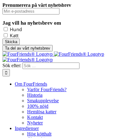
Prenumerera på vårt nyhetsbrev
Jag vill ha nyhetsbrev om
Hund
Katt
Ta del av vårt nyhetsbrev
Sök efter:
Om FourFriends
Varför FourFriends?
Historia
Smakupplevelse
100% nöjd
Hemlösa katter
Kontakt
Nyheter
Ingredienser
Hög kötthalt