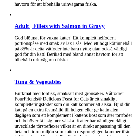
havtorn för att bibehålla urinvägarna friska.
Adult | Fillets with Salmon in Gravy
God blötmat för vuxna katter! Ett komplett helfoder i
portionspåse med smak av lax i sås. Med ett högt köttinnehåll
på 85% är detta våtfoder inte bara nyttig utan också väldigt
god för din katt! Berikad med bland annat havtorn för att
bibehålla urinvägarna friska.
Tuna & Vegetables
Burkmat med tonfisk, smaksatt med grönsaker. Våtfodret
FourFriends® Delicious Feast for Cats är ett smakligt
kompletteringsfoder som din katt kommer att älska! Bjud din
katt på en extra festmåltid till helgen eller ge kattmaten
dagligen som ett komplement i kattens kost som äter torrfoder
och behöver få i sig mer vätska. Katter har nämligen dåligt
utvecklade törstreflexer vilket är en direkt anpassning till den
heta och torra miljön som katten ursprungligen kommer ifrån