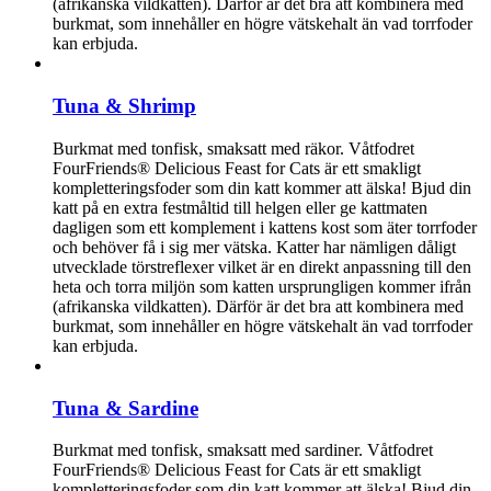
(afrikanska vildkatten). Därför är det bra att kombinera med
burkmat, som innehåller en högre vätskehalt än vad torrfoder
kan erbjuda.
Tuna & Shrimp
Burkmat med tonfisk, smaksatt med räkor. Våtfodret
FourFriends® Delicious Feast for Cats är ett smakligt
kompletteringsfoder som din katt kommer att älska! Bjud din
katt på en extra festmåltid till helgen eller ge kattmaten
dagligen som ett komplement i kattens kost som äter torrfoder
och behöver få i sig mer vätska. Katter har nämligen dåligt
utvecklade törstreflexer vilket är en direkt anpassning till den
heta och torra miljön som katten ursprungligen kommer ifrån
(afrikanska vildkatten). Därför är det bra att kombinera med
burkmat, som innehåller en högre vätskehalt än vad torrfoder
kan erbjuda.
Tuna & Sardine
Burkmat med tonfisk, smaksatt med sardiner. Våtfodret
FourFriends® Delicious Feast for Cats är ett smakligt
kompletteringsfoder som din katt kommer att älska! Bjud din