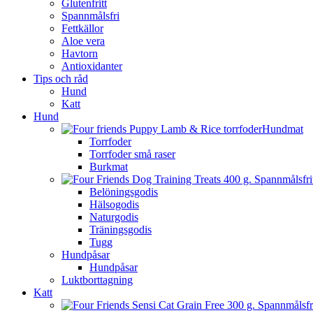
Glutenfritt
Spannmålsfri
Fettkällor
Aloe vera
Havtorn
Antioxidanter
Tips och råd
Hund
Katt
Hund
Hundmat
Torrfoder
Torrfoder små raser
Burkmat
Belöningsgodis
Hälsogodis
Naturgodis
Träningsgodis
Tugg
Hundpåsar
Hundpåsar
Luktborttagning
Katt