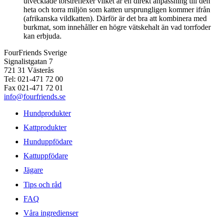
utvecklade törstreflexer vilket är en direkt anpassning till den
heta och torra miljön som katten ursprungligen kommer ifrån
(afrikanska vildkatten). Därför är det bra att kombinera med
burkmat, som innehåller en högre vätskehalt än vad torrfoder
kan erbjuda.
FourFriends Sverige
Signalistgatan 7
721 31 Västerås
Tel: 021-471 72 00
Fax 021-471 72 01
info@fourfriends.se
Hundprodukter
Kattprodukter
Hunduppfödare
Kattuppfödare
Jägare
Tips och råd
FAQ
Våra ingredienser