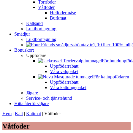
Torrfoder
Våtfoder
Helfoder påse
Burkmat
Kattsand
Luktborttagning
Smådjur
Luktborttagning
Bonuskort
Uppfödare
För hunduppföd
Uppfödarrabatt
Våra valppaket
För kattuppfödaren
Uppfödarrabatt
Våra kattungepaket
Jägare
Service- och tjänstehund
Hitta återförsäljare
Hem
|
Katt
|
Kattmat
|
Våtfoder
Våtfoder