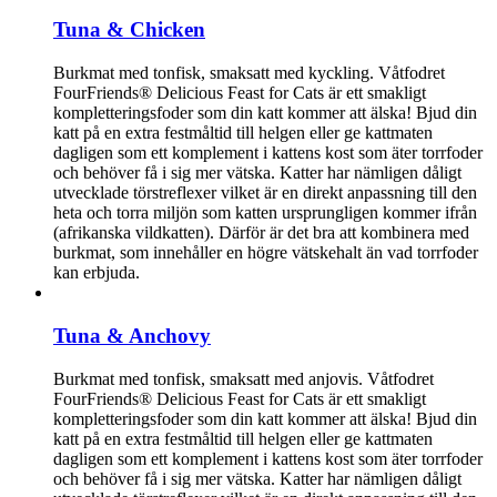
Tuna & Chicken
Burkmat med tonfisk, smaksatt med kyckling. Våtfodret
FourFriends® Delicious Feast for Cats är ett smakligt
kompletteringsfoder som din katt kommer att älska! Bjud din
katt på en extra festmåltid till helgen eller ge kattmaten
dagligen som ett komplement i kattens kost som äter torrfoder
och behöver få i sig mer vätska. Katter har nämligen dåligt
utvecklade törstreflexer vilket är en direkt anpassning till den
heta och torra miljön som katten ursprungligen kommer ifrån
(afrikanska vildkatten). Därför är det bra att kombinera med
burkmat, som innehåller en högre vätskehalt än vad torrfoder
kan erbjuda.
Tuna & Anchovy
Burkmat med tonfisk, smaksatt med anjovis. Våtfodret
FourFriends® Delicious Feast for Cats är ett smakligt
kompletteringsfoder som din katt kommer att älska! Bjud din
katt på en extra festmåltid till helgen eller ge kattmaten
dagligen som ett komplement i kattens kost som äter torrfoder
och behöver få i sig mer vätska. Katter har nämligen dåligt