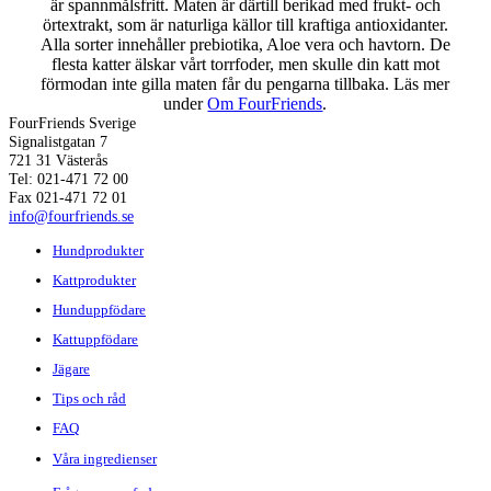
är spannmålsfritt. Maten är därtill berikad med frukt- och
örtextrakt, som är naturliga källor till kraftiga antioxidanter.
Alla sorter innehåller prebiotika, Aloe vera och havtorn. De
flesta katter älskar vårt torrfoder, men skulle din katt mot
förmodan inte gilla maten får du pengarna tillbaka. Läs mer
under
Om FourFriends
.
FourFriends Sverige
Signalistgatan 7
721 31 Västerås
Tel: 021-471 72 00
Fax 021-471 72 01
info@fourfriends.se
Hundprodukter
Kattprodukter
Hunduppfödare
Kattuppfödare
Jägare
Tips och råd
FAQ
Våra ingredienser