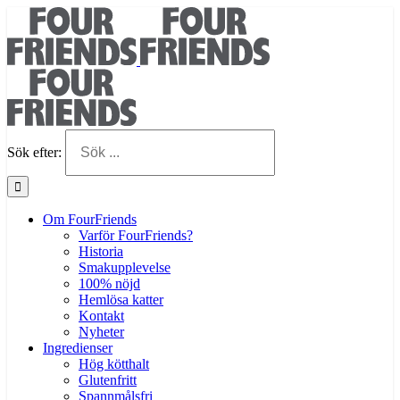
Sök efter:
Om FourFriends
Varför FourFriends?
Historia
Smakupplevelse
100% nöjd
Hemlösa katter
Kontakt
Nyheter
Ingredienser
Hög kötthalt
Glutenfritt
Spannmålsfri