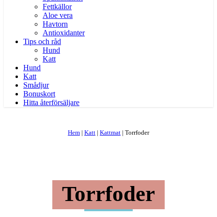
Fettkällor
Aloe vera
Havtorn
Antioxidanter
Tips och råd
Hund
Katt
Hund
Katt
Smådjur
Bonuskort
Hitta återförsäljare
Hem
|
Katt
|
Kattmat
|
Torrfoder
Torrfoder