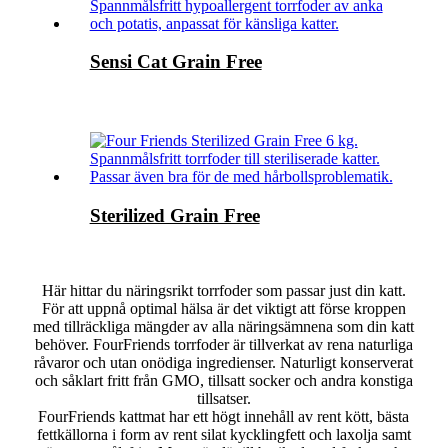
Sensi Cat Grain Free
Sterilized Grain Free
Här hittar du näringsrikt torrfoder som passar just din katt.
För att uppnå optimal hälsa är det viktigt att förse kroppen
med tillräckliga mängder av alla näringsämnena som din katt
behöver. FourFriends torrfoder är tillverkat av rena naturliga
råvaror och utan onödiga ingredienser. Naturligt konserverat
och såklart fritt från GMO, tillsatt socker och andra konstiga
tillsatser.
FourFriends kattmat har ett högt innehåll av rent kött, bästa
fettkällorna i form av rent silat kycklingfett och laxolja samt