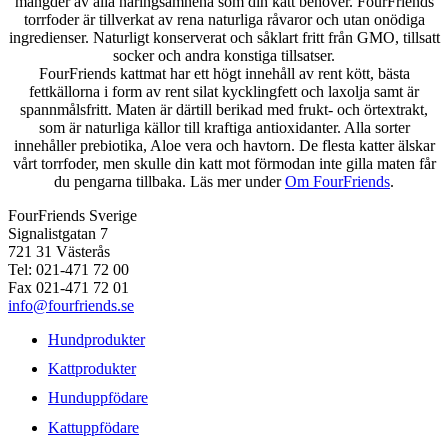
mängder av alla näringsämnena som din katt behöver. FourFriends
torrfoder är tillverkat av rena naturliga råvaror och utan onödiga
ingredienser. Naturligt konserverat och såklart fritt från GMO, tillsatt
socker och andra konstiga tillsatser.
FourFriends kattmat har ett högt innehåll av rent kött, bästa
fettkällorna i form av rent silat kycklingfett och laxolja samt är
spannmålsfritt. Maten är därtill berikad med frukt- och örtextrakt,
som är naturliga källor till kraftiga antioxidanter. Alla sorter
innehåller prebiotika, Aloe vera och havtorn. De flesta katter älskar
vårt torrfoder, men skulle din katt mot förmodan inte gilla maten får
du pengarna tillbaka. Läs mer under
Om FourFriends
.
FourFriends Sverige
Signalistgatan 7
721 31 Västerås
Tel: 021-471 72 00
Fax 021-471 72 01
info@fourfriends.se
Hundprodukter
Kattprodukter
Hunduppfödare
Kattuppfödare