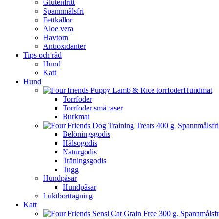
Glutenfritt
Spannmålsfri
Fettkällor
Aloe vera
Havtorn
Antioxidanter
Tips och råd
Hund
Katt
Hund
Hundmat
Torrfoder
Torrfoder små raser
Burkmat
Belöningsgodis
Hälsogodis
Naturgodis
Träningsgodis
Tugg
Hundpåsar
Hundpåsar
Luktborttagning
Katt