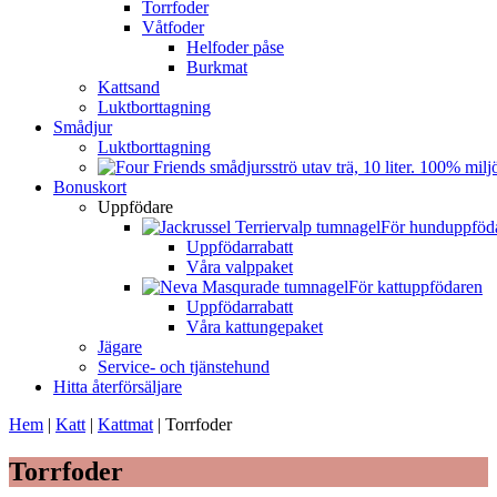
Torrfoder
Våtfoder
Helfoder påse
Burkmat
Kattsand
Luktborttagning
Smådjur
Luktborttagning
Bonuskort
Uppfödare
För hunduppföd
Uppfödarrabatt
Våra valppaket
För kattuppfödaren
Uppfödarrabatt
Våra kattungepaket
Jägare
Service- och tjänstehund
Hitta återförsäljare
Hem
|
Katt
|
Kattmat
|
Torrfoder
Torrfoder