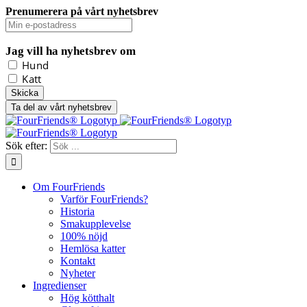
Prenumerera på vårt nyhetsbrev
Jag vill ha nyhetsbrev om
Hund
Katt
Ta del av vårt nyhetsbrev
Sök efter:
Om FourFriends
Varför FourFriends?
Historia
Smakupplevelse
100% nöjd
Hemlösa katter
Kontakt
Nyheter
Ingredienser
Hög kötthalt