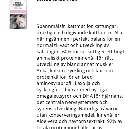
Spannmålsfri kattmat för kattungar,
dräktiga och digivande katthonor. Alla
näringsämnen i perfekt balans för en
normal tillväxt och utveckling av
kattungen. 60% torkat kött ger ett högt
animaliskt proteininnehåll för rätt
utveckling av bland annat muskler.
Anka, kalkon, kyckling och lax som
proteinkällor för en bred
aminosyraprofil. Laxolja och
kycklingfett bidrar med nyttiga
omegafettsyror och DHA för hjärnans,
det centrala nervsystemets och
synens utveckling. Naturliga råvaror
utan konserveringsmedel. Innehåller
Aloe vera och havtornsextrakt. 92% av
totala proteininnehållet är av