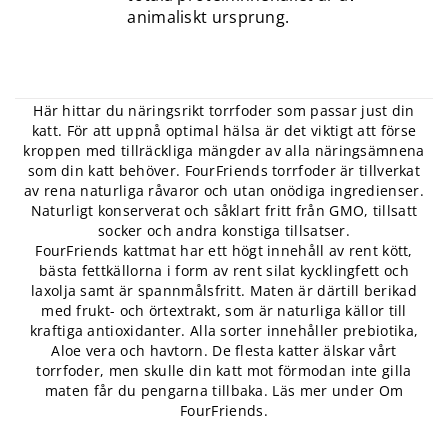
animaliskt ursprung.
Här hittar du näringsrikt torrfoder som passar just din
katt. För att uppnå optimal hälsa är det viktigt att förse
kroppen med tillräckliga mängder av alla näringsämnena
som din katt behöver. FourFriends torrfoder är tillverkat
av rena naturliga råvaror och utan onödiga ingredienser.
Naturligt konserverat och såklart fritt från GMO, tillsatt
socker och andra konstiga tillsatser.
FourFriends kattmat har ett högt innehåll av rent kött,
bästa fettkällorna i form av rent silat kycklingfett och
laxolja samt är spannmålsfritt. Maten är därtill berikad
med frukt- och örtextrakt, som är naturliga källor till
kraftiga antioxidanter. Alla sorter innehåller prebiotika,
Aloe vera och havtorn. De flesta katter älskar vårt
torrfoder, men skulle din katt mot förmodan inte gilla
maten får du pengarna tillbaka. Läs mer under
Om
FourFriends
.