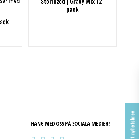
Sterilized | Gravy Mix 12-
pack
pack
Ta del av vårt nyhetsbrev
HÄNG MED OSS PÅ SOCIALA MEDIER!