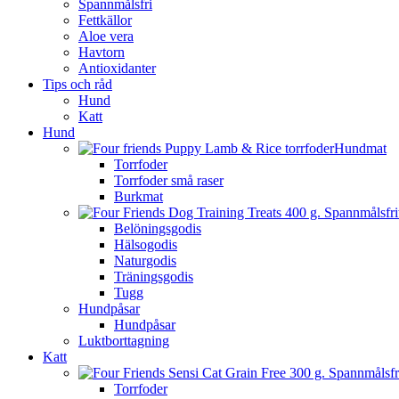
Spannmålsfri
Fettkällor
Aloe vera
Havtorn
Antioxidanter
Tips och råd
Hund
Katt
Hund
Hundmat
Torrfoder
Torrfoder små raser
Burkmat
Belöningsgodis
Hälsogodis
Naturgodis
Träningsgodis
Tugg
Hundpåsar
Hundpåsar
Luktborttagning
Katt
Torrfoder