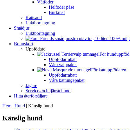
Våtfoder
Helfoder påse
Burkmat
Kattsand
Luktborttagning
Smådjur
Luktborttagning
Bonuskort
Uppfödare
För hunduppföd
Uppfödarrabatt
Våra valppaket
För kattuppfödaren
Uppfödarrabatt
Våra kattungepaket
Jägare
Service- och tjänstehund
Hitta återförsäljare
Hem
|
Hund
|
Känslig hund
Känslig hund