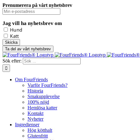
Prenumerera på vårt nyhetsbrev
Jag vill ha nyhetsbrev om
Hund
Katt
Ta del av vårt nyhetsbrev
Sök efter:
Om FourFriends
Varför FourFriends?
Historia
Smakupplevelse
100% nöjd
Hemlösa katter
Kontakt
Nyheter
Ingredienser
Hög kötthalt
Glutenfritt