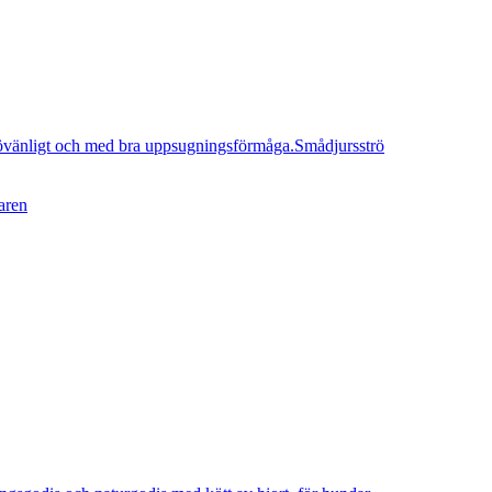
Smådjursströ
aren