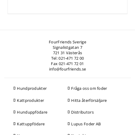
FourFriends Sverige
Signalistgatan 7
721 31 Västerås
Tel: 021-471 72 00
Fax 021-471 72 01
info@fourfriends.se
Hundprodukter
Fråga oss om foder
Kattprodukter
Hitta återförsäljare
Hunduppfödare
Distributors
Kattuppfödare
Lupus Foder AB