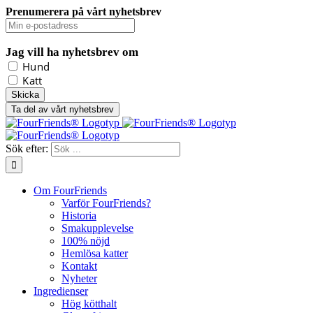
Prenumerera på vårt nyhetsbrev
Jag vill ha nyhetsbrev om
Hund
Katt
Ta del av vårt nyhetsbrev
Sök efter:
Om FourFriends
Varför FourFriends?
Historia
Smakupplevelse
100% nöjd
Hemlösa katter
Kontakt
Nyheter
Ingredienser
Hög kötthalt