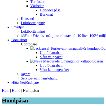
Torrfoder
Våtfoder
Helfoder påse
Burkmat
Kattsand
Luktborttagning
Smådjur
Luktborttagning
Bonuskort
Uppfödare
För hunduppföd
Uppfödarrabatt
Våra valppaket
För kattuppfödaren
Uppfödarrabatt
Våra kattungepaket
Jägare
Service- och tjänstehund
Hitta återförsäljare
Hem
|
Hund
|
Hundpåsar
Hundpåsar