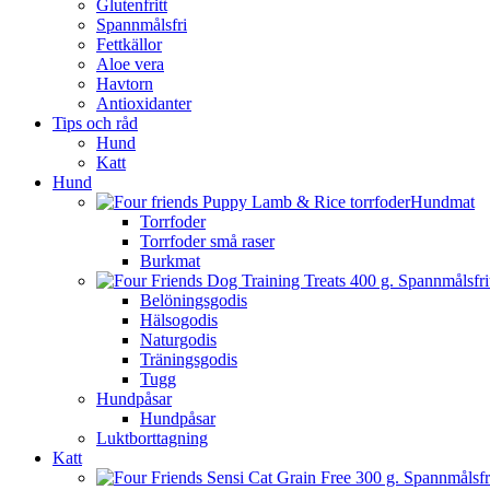
Glutenfritt
Spannmålsfri
Fettkällor
Aloe vera
Havtorn
Antioxidanter
Tips och råd
Hund
Katt
Hund
Hundmat
Torrfoder
Torrfoder små raser
Burkmat
Belöningsgodis
Hälsogodis
Naturgodis
Träningsgodis
Tugg
Hundpåsar
Hundpåsar
Luktborttagning
Katt