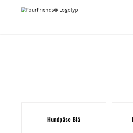
Hundpåse Blå