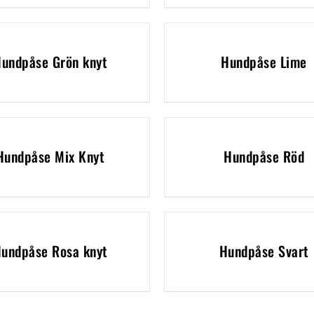
undpåse Grön knyt
Hundpåse Lime
Hundpåse Mix Knyt
Hundpåse Röd
undpåse Rosa knyt
Hundpåse Svart