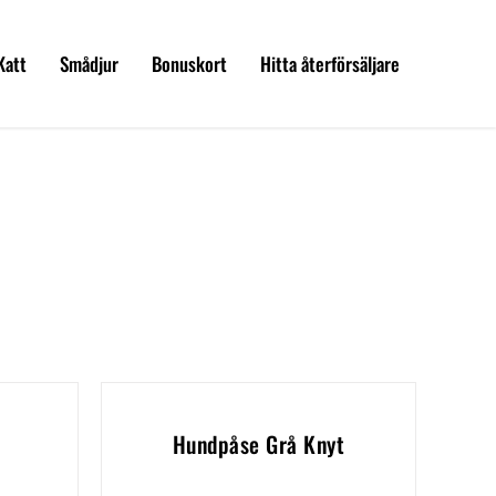
Katt
Smådjur
Bonuskort
Hitta återförsäljare
Hundpåse Grå Knyt