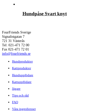
Hundpåse Svart knyt
FourFriends Sverige
Signalistgatan 7
721 31 Västerås
Tel: 021-471 72 00
Fax 021-471 72 01
info@fourfriends.se
Hundprodukter
Kattprodukter
Hunduppfödare
Kattuppfödare
Jägare
Tips och råd
FAQ
Våra ingredienser