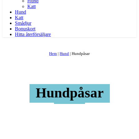
Hund
Katt
Hund
Katt
Smådjur
Bonuskort
Hitta återförsäljare
Hem
|
Hund
|
Hundpåsar
Hundpåsar