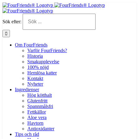
Sök efter:
Om FourFriends
Varför FourFriends?
Historia
Smakupplevelse
100% nöjd
Hemlösa katter
Kontakt
Nyheter
Ingredienser
Hög kötthalt
Glutenfritt
Spannmålsfri
Fettkällor
Aloe vera
Havtorn
Antioxidanter
Tips och råd