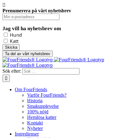
Prenumerera på vårt nyhetsbrev
Jag vill ha nyhetsbrev om
Hund
Katt
Ta del av vårt nyhetsbrev
Sök efter:
Om FourFriends
Varför FourFriends?
Historia
Smakupplevelse
100% nöjd
Hemlösa katter
Kontakt
Nyheter
Ingredienser