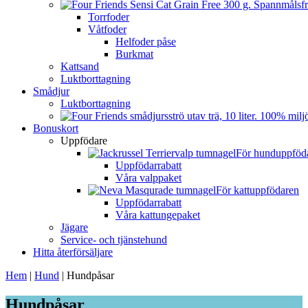
Torrfoder
Våtfoder
Helfoder påse
Burkmat
Kattsand
Luktborttagning
Smådjur
Luktborttagning
Bonuskort
Uppfödare
För hunduppföd
Uppfödarrabatt
Våra valppaket
För kattuppfödaren
Uppfödarrabatt
Våra kattungepaket
Jägare
Service- och tjänstehund
Hitta återförsäljare
Hem
|
Hund
|
Hundpåsar
Hundpåsar