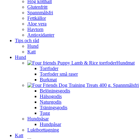
Hög kötthalt
Glutenfritt
Spannmålsfri
Fettkällor
Aloe vera
Havtorn
Antioxidanter
Tips och råd
Hund
Katt
Hund
Hundmat
Torrfoder
Torrfoder små raser
Burkmat
Belöningsgodis
Hälsogodis
Naturgodis
Träningsgodis
Tugg
Hundpåsar
Hundpåsar
Luktborttagning
Katt