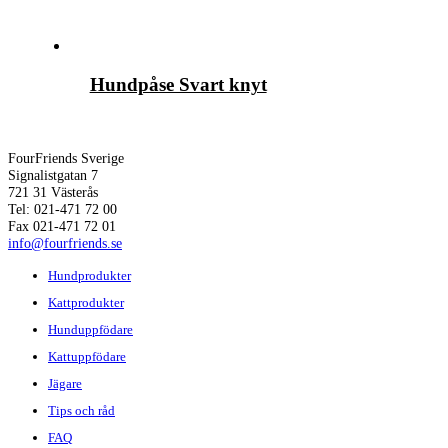
Hundpåse Svart knyt
FourFriends Sverige
Signalistgatan 7
721 31 Västerås
Tel: 021-471 72 00
Fax 021-471 72 01
info@fourfriends.se
Hundprodukter
Kattprodukter
Hunduppfödare
Kattuppfödare
Jägare
Tips och råd
FAQ