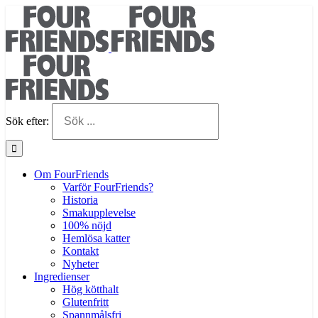
Sök efter:
Om FourFriends
Varför FourFriends?
Historia
Smakupplevelse
100% nöjd
Hemlösa katter
Kontakt
Nyheter
Ingredienser
Hög kötthalt
Glutenfritt
Spannmålsfri