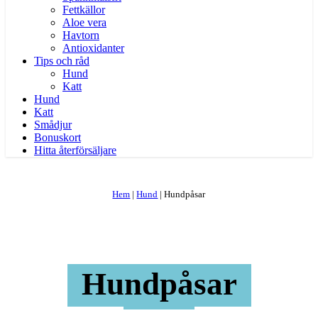
Fettkällor
Aloe vera
Havtorn
Antioxidanter
Tips och råd
Hund
Katt
Hund
Katt
Smådjur
Bonuskort
Hitta återförsäljare
Hem
|
Hund
|
Hundpåsar
Hundpåsar