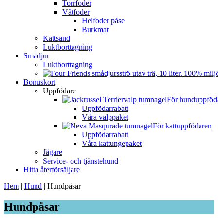
Torrfoder
Våtfoder
Helfoder påse
Burkmat
Kattsand
Luktborttagning
Smådjur
Luktborttagning
Bonuskort
Uppfödare
För hunduppföd
Uppfödarrabatt
Våra valppaket
För kattuppfödaren
Uppfödarrabatt
Våra kattungepaket
Jägare
Service- och tjänstehund
Hitta återförsäljare
Hem
|
Hund
|
Hundpåsar
Hundpåsar