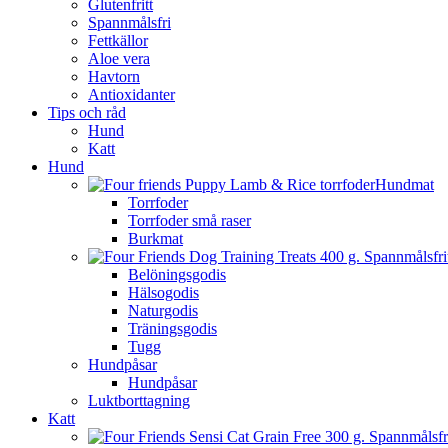
Glutenfritt
Spannmålsfri
Fettkällor
Aloe vera
Havtorn
Antioxidanter
Tips och råd
Hund
Katt
Hund
Hundmat
Torrfoder
Torrfoder små raser
Burkmat
Belöningsgodis
Hälsogodis
Naturgodis
Träningsgodis
Tugg
Hundpåsar
Hundpåsar
Luktborttagning
Katt