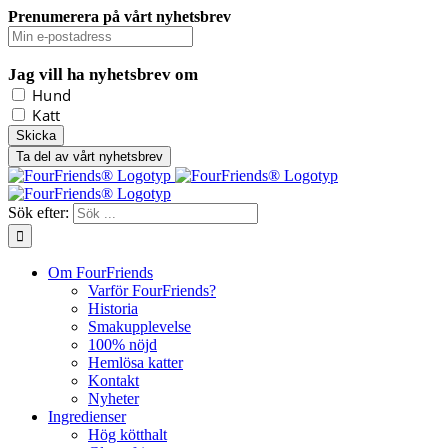
Prenumerera på vårt nyhetsbrev
Jag vill ha nyhetsbrev om
Hund
Katt
Ta del av vårt nyhetsbrev
Sök efter:
Om FourFriends
Varför FourFriends?
Historia
Smakupplevelse
100% nöjd
Hemlösa katter
Kontakt
Nyheter
Ingredienser
Hög kötthalt