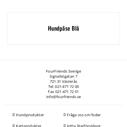
Hundpåse Blå
FourFriends Sverige
Signalistgatan 7
721 31 Västerås
Tel: 021-471 72 00
Fax 021-471 72 01
info@fourfriends.se
Hundprodukter
Fråga oss om foder
Kattprodukter
Hitta återförsäljare