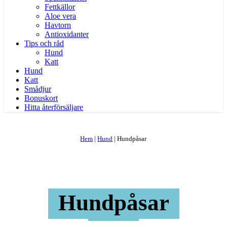
Fettkällor
Aloe vera
Havtorn
Antioxidanter
Tips och råd
Hund
Katt
Hund
Katt
Smådjur
Bonuskort
Hitta återförsäljare
Hem
|
Hund
|
Hundpåsar
Hundpåsar