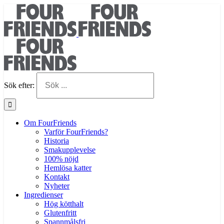
Sök efter:
Om FourFriends
Varför FourFriends?
Historia
Smakupplevelse
100% nöjd
Hemlösa katter
Kontakt
Nyheter
Ingredienser
Hög kötthalt
Glutenfritt
Spannmålsfri