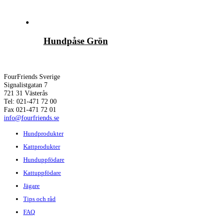
Hundpåse Grön
FourFriends Sverige
Signalistgatan 7
721 31 Västerås
Tel: 021-471 72 00
Fax 021-471 72 01
info@fourfriends.se
Hundprodukter
Kattprodukter
Hunduppfödare
Kattuppfödare
Jägare
Tips och råd
FAQ