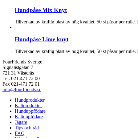
Hundpåse Mix Knyt
Tillverkad av kraftig plast av hög kvalitet, 50 st påsar per rul
Hundpåse Lime knyt
Tillverkad av kraftig plast av hög kvalitet, 50 st påsar per rull
FourFriends Sverige
Signalistgatan 7
721 31 Västerås
Tel: 021-471 72 00
Fax 021-471 72 01
info@fourfriends.se
Hundprodukter
Kattprodukter
Hunduppfödare
Kattuppfödare
Jägare
Tips och råd
FAQ