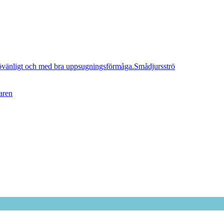
Smådjursströ
aren