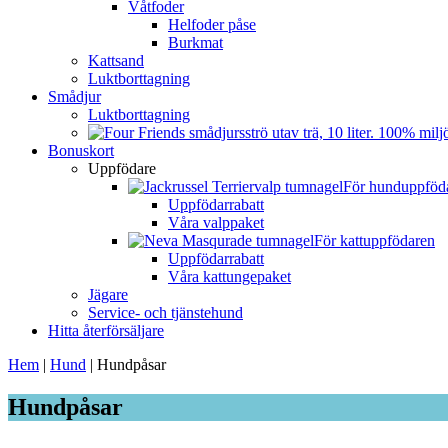
Våtfoder
Helfoder påse
Burkmat
Kattsand
Luktborttagning
Smådjur
Luktborttagning
Bonuskort
Uppfödare
För hunduppföd
Uppfödarrabatt
Våra valppaket
För kattuppfödaren
Uppfödarrabatt
Våra kattungepaket
Jägare
Service- och tjänstehund
Hitta återförsäljare
Hem
|
Hund
|
Hundpåsar
Hundpåsar