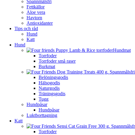
Spannmålsfri
Fettkällor
Aloe vera
Havtorn
Antioxidanter
Tips och råd
Hund
Katt
Hund
Hundmat
Torrfoder
Torrfoder små raser
Burkmat
Belöningsgodis
Hälsogodis
Naturgodis
Träningsgodis
Tugg
Hundpåsar
Hundpåsar
Luktborttagning
Katt
Torrfoder