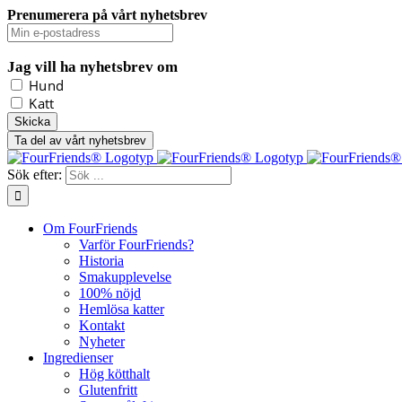
Prenumerera på vårt nyhetsbrev
Jag vill ha nyhetsbrev om
Hund
Katt
Ta del av vårt nyhetsbrev
Sök efter:
Om FourFriends
Varför FourFriends?
Historia
Smakupplevelse
100% nöjd
Hemlösa katter
Kontakt
Nyheter
Ingredienser
Hög kötthalt
Glutenfritt