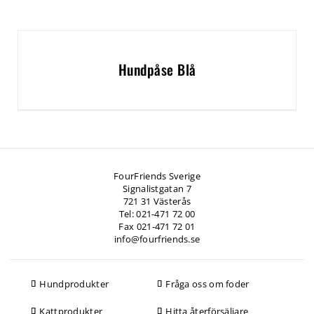
Hundpåse Blå
FourFriends Sverige
Signalistgatan 7
721 31 Västerås
Tel: 021-471 72 00
Fax 021-471 72 01
info@fourfriends.se
Hundprodukter
Fråga oss om foder
Kattprodukter
Hitta återförsäljare