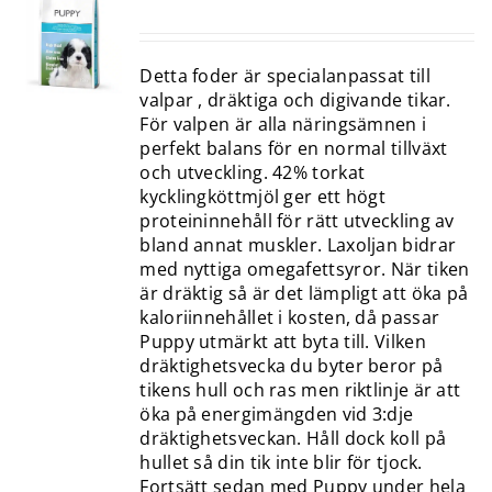
Detta foder är specialanpassat till
valpar , dräktiga och digivande tikar.
För valpen är alla näringsämnen i
perfekt balans för en normal tillväxt
och utveckling. 42% torkat
kycklingköttmjöl ger ett högt
proteininnehåll för rätt utveckling av
bland annat muskler. Laxoljan bidrar
med nyttiga omegafettsyror. När tiken
är dräktig så är det lämpligt att öka på
kaloriinnehållet i kosten, då passar
Puppy utmärkt att byta till. Vilken
dräktighetsvecka du byter beror på
tikens hull och ras men riktlinje är att
öka på energimängden vid 3:dje
dräktighetsveckan. Håll dock koll på
hullet så din tik inte blir för tjock.
Fortsätt sedan med Puppy under hela