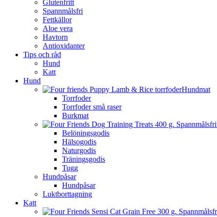
Glutenfritt
Spannmålsfri
Fettkällor
Aloe vera
Havtorn
Antioxidanter
Tips och råd
Hund
Katt
Hund
Hundmat
Torrfoder
Torrfoder små raser
Burkmat
Belöningsgodis
Hälsogodis
Naturgodis
Träningsgodis
Tugg
Hundpåsar
Hundpåsar
Luktborttagning
Katt