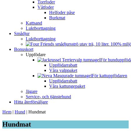
Torrfoder
Våtfoder
Helfoder påse
Burkmat
Kattsand
Luktborttagning
Smådjur
Luktborttagning
Bonuskort
Uppfödare
För hunduppföd
Uppfödarrabatt
Våra valppaket
För kattuppfödaren
Uppfödarrabatt
Våra kattungepaket
Jägare
Service- och tjänstehund
Hitta återförsäljare
Hem
|
Hund
|
Hundmat
Hundmat