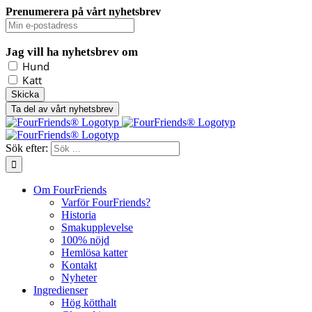
Prenumerera på vårt nyhetsbrev
Jag vill ha nyhetsbrev om
Hund
Katt
Ta del av vårt nyhetsbrev
Sök efter:
Om FourFriends
Varför FourFriends?
Historia
Smakupplevelse
100% nöjd
Hemlösa katter
Kontakt
Nyheter
Ingredienser
Hög kötthalt