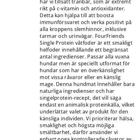
har vi tillsatt tranbär, som är extremt
rikt på c-vitamin och antioxidanter.
Detta kan hjälpa till att boosta
immunförsvaret och verka positivt på
alla kroppens slemhinnor, inklusive
tarmar och urinvägar. FourFriends
Single Protein våtfoder är ett smakligt
helfoder innehållande ett begränsat
antal ingredienser. Passar alla vuxna
hundar men är speciellt utformat för
hundar som har en överkänslighet
mot vissa råvaror eller en känslig
mage. Denna hundmat Innehåller bara
naturliga ingredienser och har
singelprotein-recept, det vill säga
endast en animalisk proteinkälla, vilket
underlättar valet av produkt för den
känsliga individen. Vi prioriterar hälsa,
smaklighet och högsta möjliga
smältbarhet, därför använder vi
enbart noga kontrollerade råvaror av