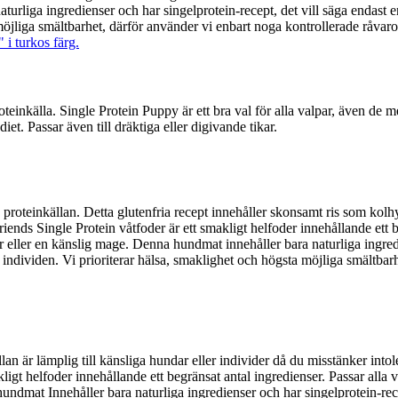
urliga ingredienser och har singelprotein-recept, det vill säga endast en
möjliga smältbarhet, därför använder vi enbart noga kontrollerade råvaror
inkälla. Single Protein Puppy är ett bra val för alla valpar, även de 
iet. Passar även till dräktiga eller digivande tikar.
oteinkällan. Detta glutenfria recept innehåller skonsamt ris som kolh
riends Single Protein våtfoder är ett smakligt helfoder innehållande ett 
 eller en känslig mage. Denna hundmat innehåller bara naturliga ingredi
ga individen. Vi prioriterar hälsa, smaklighet och högsta möjliga smältba
är lämplig till känsliga hundar eller individer då du misstänker intole
kligt helfoder innehållande ett begränsat antal ingredienser. Passar all
ndmat Innehåller bara naturliga ingredienser och har singelprotein-recep