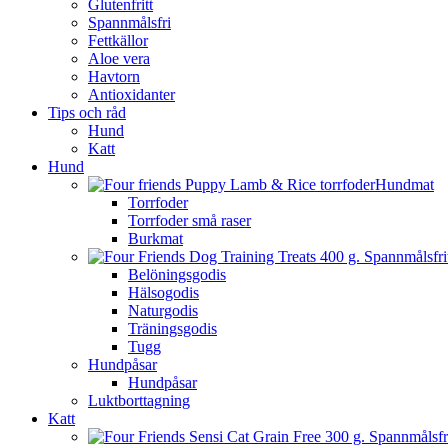
Glutenfritt
Spannmålsfri
Fettkällor
Aloe vera
Havtorn
Antioxidanter
Tips och råd
Hund
Katt
Hund
Hundmat
Torrfoder
Torrfoder små raser
Burkmat
Belöningsgodis
Hälsogodis
Naturgodis
Träningsgodis
Tugg
Hundpåsar
Hundpåsar
Luktborttagning
Katt