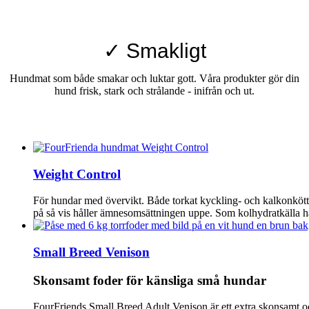
✓ Smakligt
Hundmat som både smakar och luktar gott. Våra produkter gör din
hund frisk, stark och strålande - inifrån och ut.
Weight Control
För hundar med övervikt. Både torkat kyckling- och kalkonkött
på så vis håller ämnesomsättningen uppe. Som kolhydratkälla ha
Small Breed Venison
Skonsamt foder för känsliga små hundar
FourFriends Small Breed Adult Venison är ett extra skonsamt oc