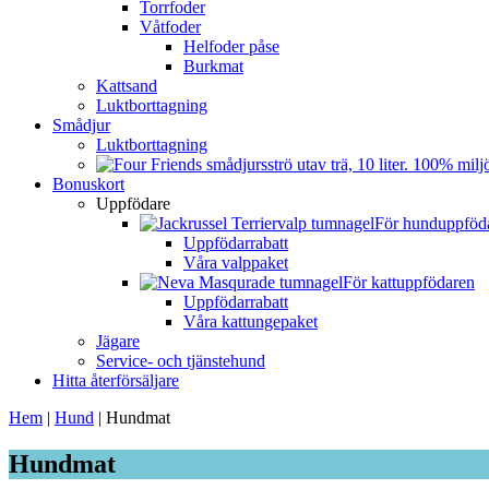
Torrfoder
Våtfoder
Helfoder påse
Burkmat
Kattsand
Luktborttagning
Smådjur
Luktborttagning
Bonuskort
Uppfödare
För hunduppföd
Uppfödarrabatt
Våra valppaket
För kattuppfödaren
Uppfödarrabatt
Våra kattungepaket
Jägare
Service- och tjänstehund
Hitta återförsäljare
Hem
|
Hund
|
Hundmat
Hundmat