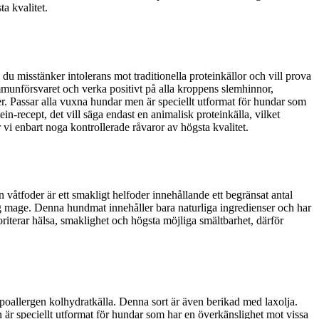
a kvalitet.
du misstänker intolerans mot traditionella proteinkällor och vill prova
a immunförsvaret och verka positivt på alla kroppens slemhinnor,
er. Passar alla vuxna hundar men är speciellt utformat för hundar som
n-recept, det vill säga endast en animalisk proteinkälla, vilket
r vi enbart noga kontrollerade råvaror av högsta kvalitet.
åtfoder är ett smakligt helfoder innehållande ett begränsat antal
lig mage. Denna hundmat innehåller bara naturliga ingredienser och har
ioriterar hälsa, smaklighet och högsta möjliga smältbarhet, därför
ypoallergen kolhydratkälla. Denna sort är även berikad med laxolja.
n är speciellt utformat för hundar som har en överkänslighet mot vissa