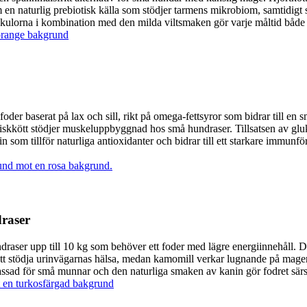
n naturlig prebiotisk källa som stödjer tarmens mikrobiom, samtidigt 
må kulorna i kombination med den milda viltsmaken gör varje måltid både ap
der baserat på lax och sill, rikt på omega-fettsyror som bidrar till en s
fiskkött stödjer muskeluppbyggnad hos små hundraser. Tillsatsen av glu
in som tillför naturliga antioxidanter och bidrar till ett starkare immun
draser
draser upp till 10 kg som behöver ett foder med lägre energiinnehåll. 
att stödja urinvägarnas hälsa, medan kamomill verkar lugnande på magen.
sad för små munnar och den naturliga smaken av kanin gör fodret särski