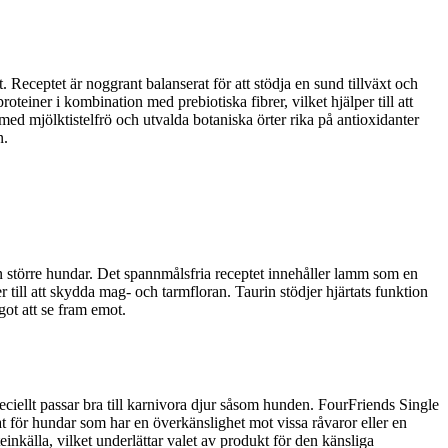
Receptet är noggrant balanserat för att stödja en sund tillväxt och
teiner i kombination med prebiotiska fibrer, vilket hjälper till att
ed mjölktistelfrö och utvalda botaniska örter rika på antioxidanter
n.
n större hundar. Det spannmålsfria receptet innehåller lamm som en
r till att skydda mag- och tarmfloran. Taurin stödjer hjärtats funktion
got att se fram emot.
ciellt passar bra till karnivora djur såsom hunden. FourFriends Single
at för hundar som har en överkänslighet mot vissa råvaror eller en
inkälla, vilket underlättar valet av produkt för den känsliga