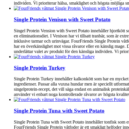
individen. Vi prioriterar hälsa, smaklighet och högsta möjliga s
Single Protein Venison with Sweet Potato
Singel Protein Vension with Sweet Potato innehåller hjortkött so
en eliminationsdiet. I Venison har vi tillsatt tranbär, som är ex
inklusive tarmar och urinvägar. FourFriends Single Protein våtfo
har en överkänslighet mot vissa råvaror eller en känslig mage. D
underlättar valet av produkt för den känsliga individen. Vi prio
Single Protein Turkey
Single Protein Turkey innehåller kalkonkött som har en mycket 
ingredienser. Passar alla vuxna hundar men är speciellt utforma
singelprotein-recept, det vill säga endast en animalisk proteinkä
använder vi enbart noga kontrollerade råvaror av högsta kvalit
Single Protein Tuna with Sweet Potato
Single Protein Tuna with Sweet Potato innehåller tonfisk som en
FourFriends Single Protein våtfoder är ett smakligt helfoder inn