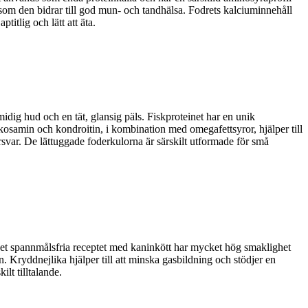
som den bidrar till god mun- och tandhälsa. Fodrets kalciuminnehåll
titlig och lätt att äta.
midig hud och en tät, glansig päls. Fiskproteinet har en unik
kosamin och kondroitin, i kombination med omegafettsyror, hjälper till
försvar. De lättuggade foderkulorna är särskilt utformade för små
Det spannmålsfria receptet med kaninkött har mycket hög smaklighet
 Kryddnejlika hjälper till att minska gasbildning och stödjer en
lt tilltalande.