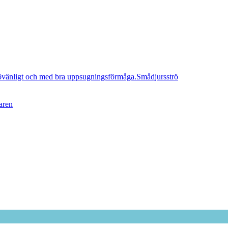
Smådjursströ
aren