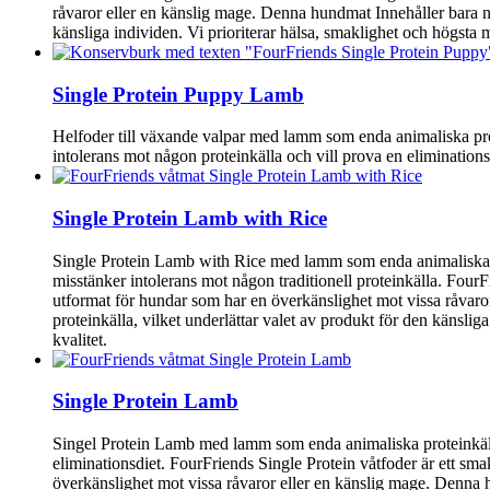
råvaror eller en känslig mage. Denna hundmat Innehåller bara nat
känsliga individen. Vi prioriterar hälsa, smaklighet och högsta 
Single Protein Puppy Lamb
Helfoder till växande valpar med lamm som enda animaliska prote
intolerans mot någon proteinkälla och vill prova en eliminationsd
Single Protein Lamb with Rice
Single Protein Lamb with Rice med lamm som enda animaliska pr
misstänker intolerans mot någon traditionell proteinkälla. FourF
utformat för hundar som har en överkänslighet mot vissa råvaror
proteinkälla, vilket underlättar valet av produkt för den känsli
kvalitet.
Single Protein Lamb
Singel Protein Lamb med lamm som enda animaliska proteinkällan 
eliminationsdiet. FourFriends Single Protein våtfoder är ett sma
överkänslighet mot vissa råvaror eller en känslig mage. Denna hu