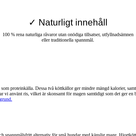
✓ Naturligt innehåll
100 % rena naturliga råvaror utan onödiga tillsatser, utfyllnadsämnen
eller traditionella spannmål.
 som proteinkälla. Dessa två köttkällor ger mindre mängd kalorier, s
r vi använt ris, vilket är skonsamt för magen samtidigt som det ger en 
h spannmålsfritt alternativ för små hundar med känslig mage. Hjortkött