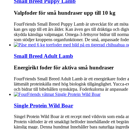
Small Breed Puppy Lamb
Valpfoder för små hundraser upp till 10 kg
FourFriends Small Breed Puppy Lamb är utvecklat för att möta nä
kan ges upp till ett års ålder. Kan även ges till dräktiga och di
skydda känsliga valpmagar. Omega-3-fettsyror bidrar till normal
som stödjer kroppens organfunktioner. De små, anpassade foderb
Small Breed Adult Lamb
Energirikt foder för aktiva små hundraser
FourFriends Small Breed Adult Lamb är ett energirikare foder a
lättsmält proteinkälla med hög biologisk tillgänglighet. Yucca-ex
och bidrar till bibehållen synskärpa. Foderkulorna är anpassade 
Single Protein Wild Boar
Singel Protein Wild Boar är ett recept med vildsvin som enda an
Protein våtfoder är ett smakligt helfoder innehållande ett begrä
känslig mage. Denna hundmat Innehåller bara naturliga ingrediens