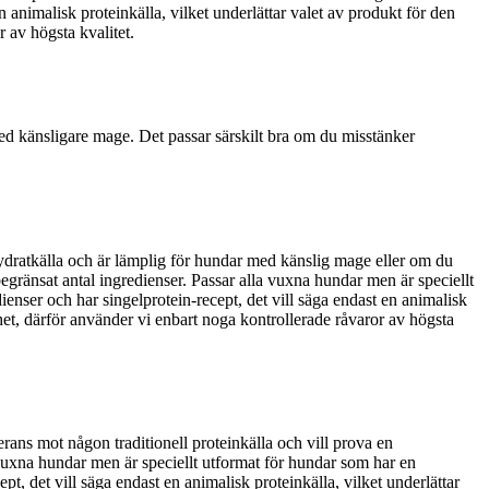
 animalisk proteinkälla, vilket underlättar valet av produkt för den
 av högsta kvalitet.
med känsligare mage. Det passar särskilt bra om du misstänker
ydratkälla och är lämplig för hundar med känslig mage eller om du
begränsat antal ingredienser. Passar alla vuxna hundar men är speciellt
enser och har singelprotein-recept, det vill säga endast en animalisk
rhet, därför använder vi enbart noga kontrollerade råvaror av högsta
rans mot någon traditionell proteinkälla och vill prova en
a vuxna hundar men är speciellt utformat för hundar som har en
t, det vill säga endast en animalisk proteinkälla, vilket underlättar