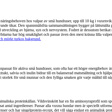
ringsbehoven hos valpar av små hundraser, upp till 10 kg i vuxenvikt. 
givande tikar. Den spannmålsfria sammansättningen bygger på lättsmälta pro
 utveckling av hjärna, syn och nervsystem. Fodret är dessutom berikat m
itarna har hög smaklighet och passar även den mest kräsna lilla valpe
npassat för aktiva små hundraser, som ofta har ett högre energibehov ä
trakt, salvia och inulin bidrar till en balanserad matsmältning och hjälpe
i storlek för små munnar och den fylliga smaken gör varje måltid till nå
imaliska proteinkällan. Vildsvinskött har en fin aminosyraprofil som spe
nsat antal ingredienser. Passar alla vuxna hundar men är speciellt utform
er och har singelprotein-recept, det vill säga endast en animalisk prote