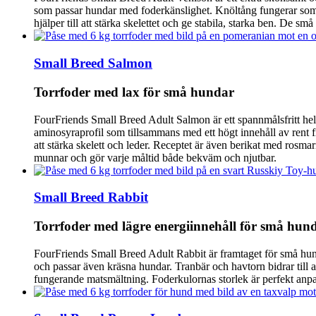
som passar hundar med foderkänslighet. Knöltång fungerar som e
hjälper till att stärka skelettet och ge stabila, starka ben. De s
Small Breed Salmon
Torrfoder med lax för små hundar
FourFriends Small Breed Adult Salmon är ett spannmålsfritt helfo
aminosyraprofil som tillsammans med ett högt innehåll av rent 
att stärka skelett och leder. Receptet är även berikat med rosmar
munnar och gör varje måltid både bekväm och njutbar.
Small Breed Rabbit
Torrfoder med lägre energiinnehåll för små hun
FourFriends Small Breed Adult Rabbit är framtaget för små hun
och passar även kräsna hundar. Tranbär och havtorn bidrar till 
fungerande matsmältning. Foderkulornas storlek är perfekt anpas