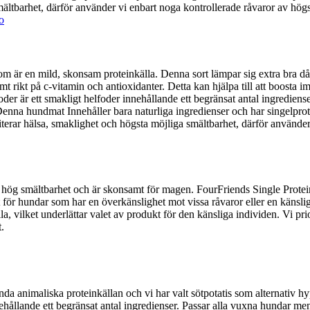
mältbarhet, därför använder vi enbart noga kontrollerade råvaror av högst
m är en mild, skonsam proteinkälla. Denna sort lämpar sig extra bra då 
tremt rikt på c-vitamin och antioxidanter. Detta kan hjälpa till att boost
der är ett smakligt helfoder innehållande ett begränsat antal ingrediens
enna hundmat Innehåller bara naturliga ingredienser och har singelprotei
riterar hälsa, smaklighet och högsta möjliga smältbarhet, därför använde
hög smältbarhet och är skonsamt för magen. FourFriends Single Protein v
t för hundar som har en överkänslighet mot vissa råvaror eller en käns
lla, vilket underlättar valet av produkt för den känsliga individen. Vi pr
et.
da animaliska proteinkällan och vi har valt sötpotatis som alternativ h
ehållande ett begränsat antal ingredienser. Passar alla vuxna hundar me