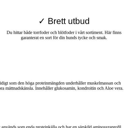
✓ Brett utbud
Du hittar både torrfoder och blötfoder i vårt sortiment. Här finns
garanterat en sort för din hunds tycke och smak.
amtidigt som den höga proteinmängden underhåller muskelmassan och
bra mättnadskänsla. Innehåller glukosamin, kondroitin och Aloe vera.
 används som enda proteinkälla och har en särskild aminosyraprofil