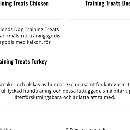
aining Treats Chicken
Training Treats De
aining Treats Turkey
 smaker och älskas av hundar. Gemensamt för kategorin ’tr
till lyckad hundträning och dessa lättuggade små bitar up
återförslutningsbara och är lätta att ta med.
ukter
Fråga oss om foder