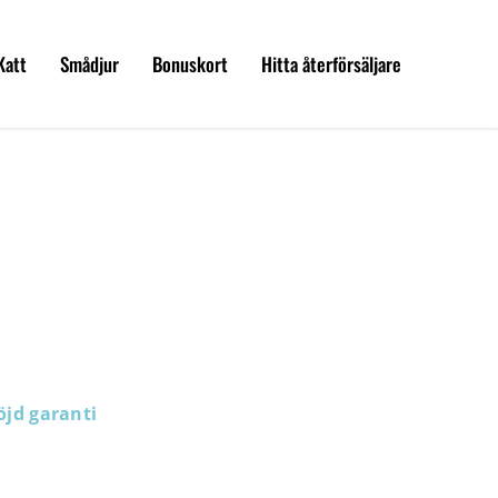
Katt
Smådjur
Bonuskort
Hitta återförsäljare
öjd garanti