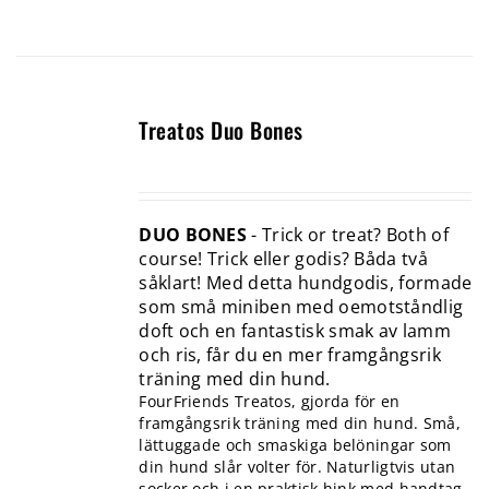
Treatos Duo Bones
DUO BONES
- Trick or treat? Both of
course! Trick eller godis? Båda två
såklart! Med detta hundgodis, formade
som små miniben med oemotståndlig
doft och en fantastisk smak av lamm
och ris, får du en mer framgångsrik
träning med din hund.
FourFriends Treatos, gjorda för en
framgångsrik träning med din hund. Små,
lättuggade och smaskiga belöningar som
din hund slår volter för. Naturligtvis utan
socker och i en praktisk hink med handtag.