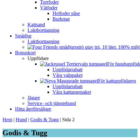
Torrfoder
Våtfoder
Helfoder påse
Burkmat
Kattsand
Luktborttagning
Smådjur
Luktborttagning
Bonuskort
Uppfödare
För hunduppföd
Uppfödarrabatt
Våra valppaket
För kattuppfödaren
Uppfödarrabatt
Våra kattungepaket
Jägare
Service- och tjänstehund
Hitta återförsäljare
Hem
|
Hund
|
Godis & Tugg
|
Sida 2
Godis & Tugg