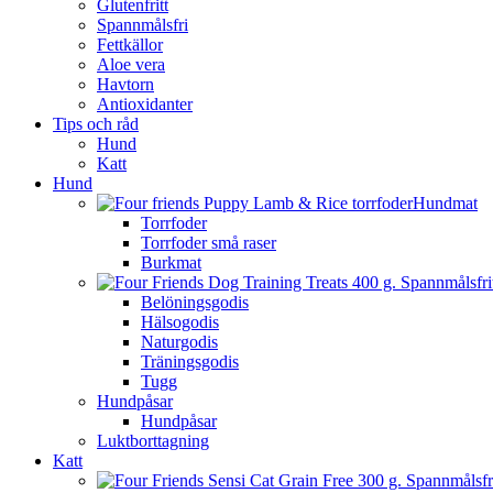
Glutenfritt
Spannmålsfri
Fettkällor
Aloe vera
Havtorn
Antioxidanter
Tips och råd
Hund
Katt
Hund
Hundmat
Torrfoder
Torrfoder små raser
Burkmat
Belöningsgodis
Hälsogodis
Naturgodis
Träningsgodis
Tugg
Hundpåsar
Hundpåsar
Luktborttagning
Katt