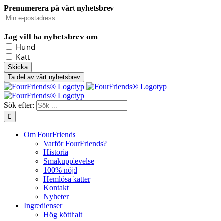
Prenumerera på vårt nyhetsbrev
Jag vill ha nyhetsbrev om
Hund
Katt
Ta del av vårt nyhetsbrev
Sök efter:
Om FourFriends
Varför FourFriends?
Historia
Smakupplevelse
100% nöjd
Hemlösa katter
Kontakt
Nyheter
Ingredienser
Hög kötthalt