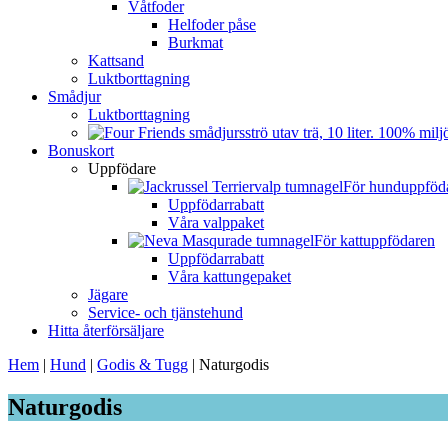
Våtfoder
Helfoder påse
Burkmat
Kattsand
Luktborttagning
Smådjur
Luktborttagning
Bonuskort
Uppfödare
För hunduppföd
Uppfödarrabatt
Våra valppaket
För kattuppfödaren
Uppfödarrabatt
Våra kattungepaket
Jägare
Service- och tjänstehund
Hitta återförsäljare
Hem
|
Hund
|
Godis & Tugg
|
Naturgodis
Naturgodis