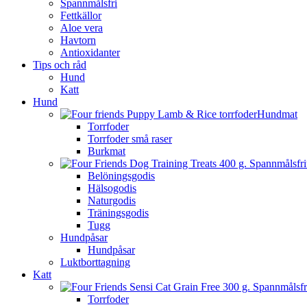
Spannmålsfri
Fettkällor
Aloe vera
Havtorn
Antioxidanter
Tips och råd
Hund
Katt
Hund
Hundmat
Torrfoder
Torrfoder små raser
Burkmat
Belöningsgodis
Hälsogodis
Naturgodis
Träningsgodis
Tugg
Hundpåsar
Hundpåsar
Luktborttagning
Katt
Torrfoder