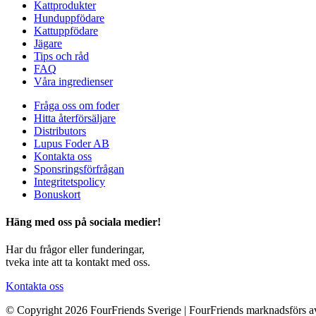
Kattprodukter
Hunduppfödare
Kattuppfödare
Jägare
Tips och råd
FAQ
Våra ingredienser
Fråga oss om foder
Hitta återförsäljare
Distributors
Lupus Foder AB
Kontakta oss
Sponsringsförfrågan
Integritetspolicy
Bonuskort
Häng med oss på sociala medier!
Har du frågor eller funderingar,
tveka inte att ta kontakt med oss.
Kontakta oss
© Copyright 2026 FourFriends Sverige | FourFriends marknadsförs a