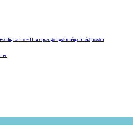
Smådjursströ
aren