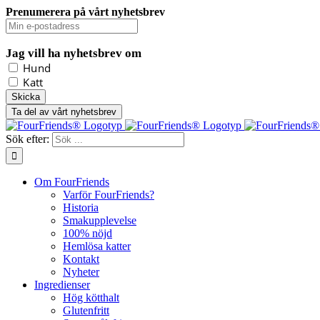
Prenumerera på vårt nyhetsbrev
Jag vill ha nyhetsbrev om
Hund
Katt
Ta del av vårt nyhetsbrev
Sök efter:
Om FourFriends
Varför FourFriends?
Historia
Smakupplevelse
100% nöjd
Hemlösa katter
Kontakt
Nyheter
Ingredienser
Hög kötthalt
Glutenfritt