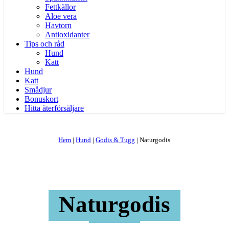
Fettkällor
Aloe vera
Havtorn
Antioxidanter
Tips och råd
Hund
Katt
Hund
Katt
Smådjur
Bonuskort
Hitta återförsäljare
Hem
|
Hund
|
Godis & Tugg
|
Naturgodis
Naturgodis