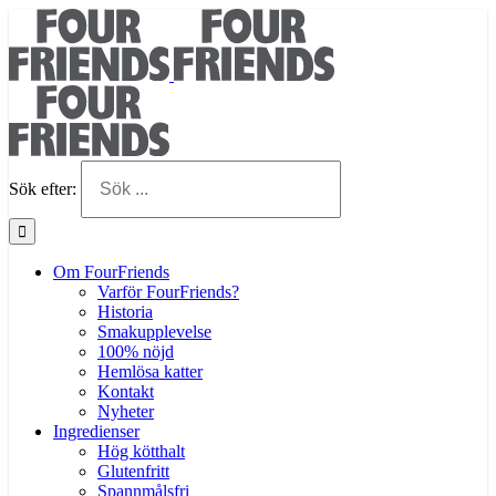
Sök efter:
Om FourFriends
Varför FourFriends?
Historia
Smakupplevelse
100% nöjd
Hemlösa katter
Kontakt
Nyheter
Ingredienser
Hög kötthalt
Glutenfritt
Spannmålsfri