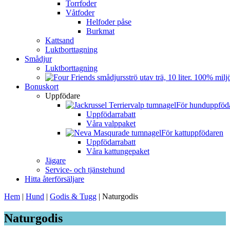
Torrfoder
Våtfoder
Helfoder påse
Burkmat
Kattsand
Luktborttagning
Smådjur
Luktborttagning
Bonuskort
Uppfödare
För hunduppföd
Uppfödarrabatt
Våra valppaket
För kattuppfödaren
Uppfödarrabatt
Våra kattungepaket
Jägare
Service- och tjänstehund
Hitta återförsäljare
Hem
|
Hund
|
Godis & Tugg
|
Naturgodis
Naturgodis