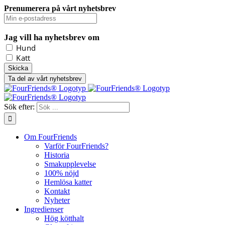
Prenumerera på vårt nyhetsbrev
Jag vill ha nyhetsbrev om
Hund
Katt
Ta del av vårt nyhetsbrev
Sök efter:
Om FourFriends
Varför FourFriends?
Historia
Smakupplevelse
100% nöjd
Hemlösa katter
Kontakt
Nyheter
Ingredienser
Hög kötthalt