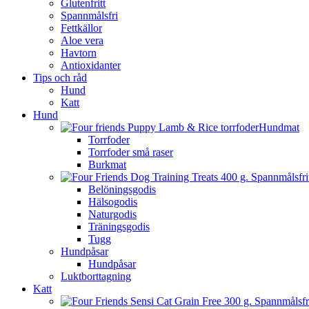
Glutenfritt
Spannmålsfri
Fettkällor
Aloe vera
Havtorn
Antioxidanter
Tips och råd
Hund
Katt
Hund
Hundmat
Torrfoder
Torrfoder små raser
Burkmat
Belöningsgodis
Hälsogodis
Naturgodis
Träningsgodis
Tugg
Hundpåsar
Hundpåsar
Luktborttagning
Katt