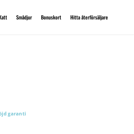
Katt
Smådjur
Bonuskort
Hitta återförsäljare
öjd garanti