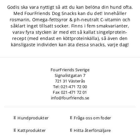
Godis ska vara nyttigt så att du kan belöna din hund ofta.
Med FourFriends Dog Snacks kan du det! Innehåller
rosmarin, Omega-fettsyror & ph-neutralt C-vitamin och
såklart inget tillsatt socker. Finns i fem smakvarianter,
varav fyra stycken är med ett så kallat singelprotein-
recept (med endast en köttproteinkälla), så även den
känsligaste individen kan äta dessa snacks, varje dag!
FourFriends Sverige
Signalistgatan 7
721 31 Västerås
Tel: 021-471 72 00
Fax 021-471 72 01
info@fourfriends.se
Hundprodukter
Fråga oss om foder
Kattprodukter
Hitta återförsäljare