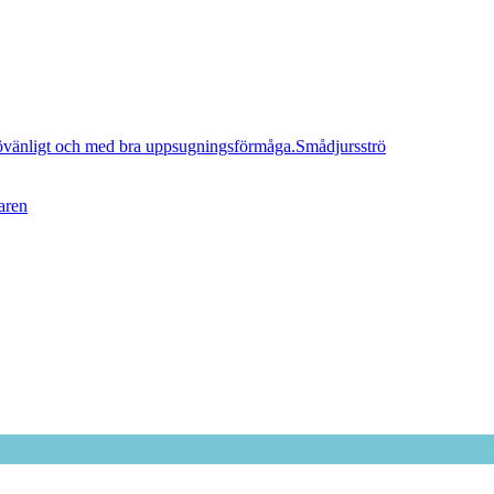
Smådjursströ
aren