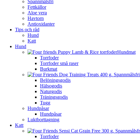
Spannmålsfri
Fettkällor
Aloe vera
Havtorn
Antioxidanter
Tips och råd
Hund
Katt
Hund
Hundmat
Torrfoder
Torrfoder små raser
Burkmat
Belöningsgodis
Hälsogodis
Naturgodis
Träningsgodis
Tugg
Hundpåsar
Hundpåsar
Luktborttagning
Katt
Torrfoder