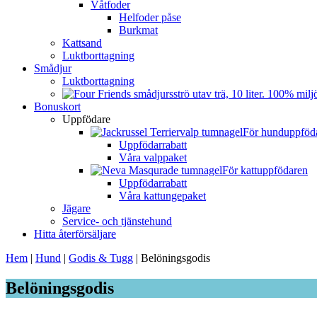
Våtfoder
Helfoder påse
Burkmat
Kattsand
Luktborttagning
Smådjur
Luktborttagning
Bonuskort
Uppfödare
För hunduppföd
Uppfödarrabatt
Våra valppaket
För kattuppfödaren
Uppfödarrabatt
Våra kattungepaket
Jägare
Service- och tjänstehund
Hitta återförsäljare
Hem
|
Hund
|
Godis & Tugg
|
Belöningsgodis
Belöningsgodis