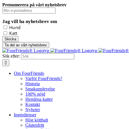
Prenumerera på vårt nyhetsbrev
Jag vill ha nyhetsbrev om
Hund
Katt
Ta del av vårt nyhetsbrev
Sök efter:
Om FourFriends
Varför FourFriends?
Historia
Smakupplevelse
100% nöjd
Hemlösa katter
Kontakt
Nyheter
Ingredienser
Hög kötthalt
Glutenfritt