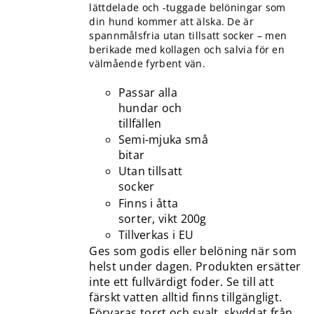
lättdelade och -tuggade belöningar som
din hund kommer att älska. De är
spannmålsfria utan tillsatt socker – men
berikade med kollagen och salvia för en
välmående fyrbent vän.
Passar alla
hundar och
tillfällen
Semi-mjuka små
bitar
Utan tillsatt
socker
Finns i åtta
sorter, vikt 200g
Tillverkas i EU
Ges som godis eller belöning när som
helst under dagen. Produkten ersätter
inte ett fullvärdigt foder. Se till att
färskt vatten alltid finns tillgängligt.
Förvaras torrt och svalt, skyddat från