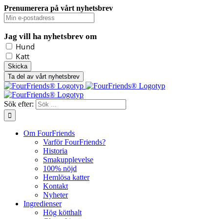
Prenumerera på vårt nyhetsbrev
Jag vill ha nyhetsbrev om
Hund
Katt
Ta del av vårt nyhetsbrev
Sök efter:
Om FourFriends
Varför FourFriends?
Historia
Smakupplevelse
100% nöjd
Hemlösa katter
Kontakt
Nyheter
Ingredienser
Hög kötthalt