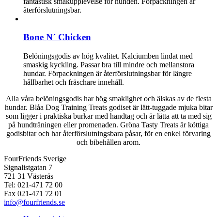
fantastisk smakupplevelse för hunden. Förpackningen är
återförslutningsbar.
Bone N´ Chicken
Belöningsgodis av hög kvalitet. Kalciumben lindat med
smaskig kyckling. Passar bra till mindre och mellanstora
hundar. Förpackningen är återförslutningsbar för längre
hållbarhet och fräschare innehåll.
Alla våra belöningsgodis har hög smaklighet och älskas av de flesta
hundar. Blåa Dog Training Treats godiset är lätt-tuggade mjuka bitar
som ligger i praktiska burkar med handtag och är lätta att ta med sig
på hundträningen eller promenaden. Gröna Tasty Treats är köttiga
godisbitar och har återförslutningsbara påsar, för en enkel förvaring
och bibehållen arom.
FourFriends Sverige
Signalistgatan 7
721 31 Västerås
Tel: 021-471 72 00
Fax 021-471 72 01
info@fourfriends.se