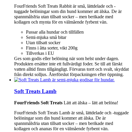
FourFriends Soft Treats Rabbit är små, lättdelade och -
tuggade belöningar som din hund kommer att älska. De är
spannmålsfria utan tillsatt socker – men berikade med
kollagen och mynta för en välmående fyrbent vän.
Passar alla hundar och tillfällen
Semi-mjuka små bitar
Utan tillsatt socker
Finns i åtta sorter, vikt 200g
Tillverkas i EU
Ges som godis eller belöning när som helst under dagen.
Produkten ersätter inte ett fullvärdigt foder. Se till att färskt
vatten alltid finns tillgängligt. Förvaras torrt och svalt, skyddat
från direkt solljus. Återförslut förpackningen efter öppning.
Soft Treats Lamb
FourFriends Soft Treats
Lätt att älska – lätt att belöna!
FourFriends Soft Treats Lamb är små, lättdelade och -tuggade
belöningar som din hund kommer att älska. De är
spannmålsfria utan tillsatt socker – men berikade med
kollagen och ananas för en välmående fyrbent vän.