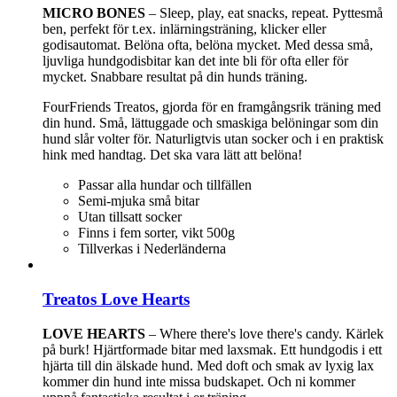
MICRO BONES
– Sleep, play, eat snacks, repeat. Pyttesmå
ben, perfekt för t.ex. inlärningsträning, klicker eller
godisautomat. Belöna ofta, belöna mycket. Med dessa små,
ljuvliga hundgodisbitar kan det inte bli för ofta eller för
mycket. Snabbare resultat på din hunds träning.
FourFriends Treatos, gjorda för en framgångsrik träning med
din hund. Små, lättuggade och smaskiga belöningar som din
hund slår volter för. Naturligtvis utan socker och i en praktisk
hink med handtag. Det ska vara lätt att belöna!
Passar alla hundar och tillfällen
Semi-mjuka små bitar
Utan tillsatt socker
Finns i fem sorter, vikt 500g
Tillverkas i Nederländerna
Treatos Love Hearts
LOVE HEARTS
– Where there's love there's candy. Kärlek
på burk! Hjärtformade bitar med laxsmak. Ett hundgodis i ett
hjärta till din älskade hund. Med doft och smak av lyxig lax
kommer din hund inte missa budskapet. Och ni kommer