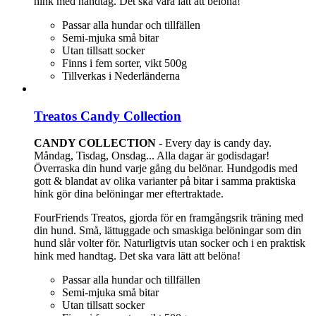
hink med handtag. Det ska vara lätt att belöna!
Passar alla hundar och tillfällen
Semi-mjuka små bitar
Utan tillsatt socker
Finns i fem sorter, vikt 500g
Tillverkas i Nederländerna
Treatos Candy Collection
CANDY COLLECTION
- Every day is candy day.
Måndag, Tisdag, Onsdag... Alla dagar är godisdagar!
Överraska din hund varje gång du belönar. Hundgodis med
gott & blandat av olika varianter på bitar i samma praktiska
hink gör dina belöningar mer eftertraktade.
FourFriends Treatos, gjorda för en framgångsrik träning med
din hund. Små, lättuggade och smaskiga belöningar som din
hund slår volter för. Naturligtvis utan socker och i en praktisk
hink med handtag. Det ska vara lätt att belöna!
Passar alla hundar och tillfällen
Semi-mjuka små bitar
Utan tillsatt socker