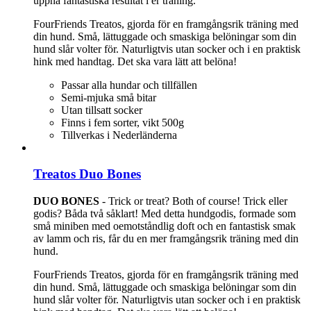
uppnå fantastiska resultat i er träning.
FourFriends Treatos, gjorda för en framgångsrik träning med
din hund. Små, lättuggade och smaskiga belöningar som din
hund slår volter för. Naturligtvis utan socker och i en praktisk
hink med handtag. Det ska vara lätt att belöna!
Passar alla hundar och tillfällen
Semi-mjuka små bitar
Utan tillsatt socker
Finns i fem sorter, vikt 500g
Tillverkas i Nederländerna
Treatos Duo Bones
DUO BONES
- Trick or treat? Both of course! Trick eller
godis? Båda två såklart! Med detta hundgodis, formade som
små miniben med oemotståndlig doft och en fantastisk smak
av lamm och ris, får du en mer framgångsrik träning med din
hund.
FourFriends Treatos, gjorda för en framgångsrik träning med
din hund. Små, lättuggade och smaskiga belöningar som din
hund slår volter för. Naturligtvis utan socker och i en praktisk