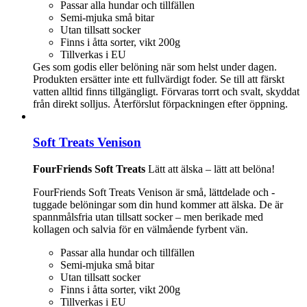
Passar alla hundar och tillfällen
Semi-mjuka små bitar
Utan tillsatt socker
Finns i åtta sorter, vikt 200g
Tillverkas i EU
Ges som godis eller belöning när som helst under dagen.
Produkten ersätter inte ett fullvärdigt foder. Se till att färskt
vatten alltid finns tillgängligt. Förvaras torrt och svalt, skyddat
från direkt solljus. Återförslut förpackningen efter öppning.
Soft Treats Venison
FourFriends Soft Treats
Lätt att älska – lätt att belöna!
FourFriends Soft Treats Venison är små, lättdelade och -
tuggade belöningar som din hund kommer att älska. De är
spannmålsfria utan tillsatt socker – men berikade med
kollagen och salvia för en välmående fyrbent vän.
Passar alla hundar och tillfällen
Semi-mjuka små bitar
Utan tillsatt socker
Finns i åtta sorter, vikt 200g
Tillverkas i EU