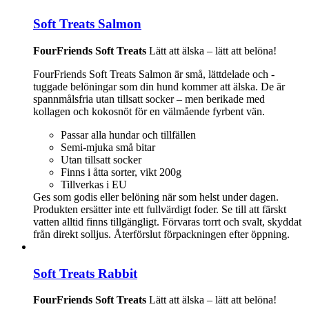
Soft Treats Salmon
FourFriends Soft Treats
Lätt att älska – lätt att belöna!
FourFriends Soft Treats Salmon är små, lättdelade och -
tuggade belöningar som din hund kommer att älska. De är
spannmålsfria utan tillsatt socker – men berikade med
kollagen och kokosnöt för en välmående fyrbent vän.
Passar alla hundar och tillfällen
Semi-mjuka små bitar
Utan tillsatt socker
Finns i åtta sorter, vikt 200g
Tillverkas i EU
Ges som godis eller belöning när som helst under dagen.
Produkten ersätter inte ett fullvärdigt foder. Se till att färskt
vatten alltid finns tillgängligt. Förvaras torrt och svalt, skyddat
från direkt solljus. Återförslut förpackningen efter öppning.
Soft Treats Rabbit
FourFriends Soft Treats
Lätt att älska – lätt att belöna!