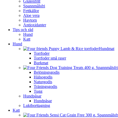
Glutenfritt
Spannmålsfri
Fettkällor
Aloe vera
Havtorn
Antioxidanter
Tips och råd
Hund
Katt
Hund
Hundmat
Torrfoder
Torrfoder små raser
Burkmat
Belöningsgodis
Hälsogodis
Naturgodis
Träningsgodis
Tugg
Hundpåsar
Hundpåsar
Luktborttagning
Katt