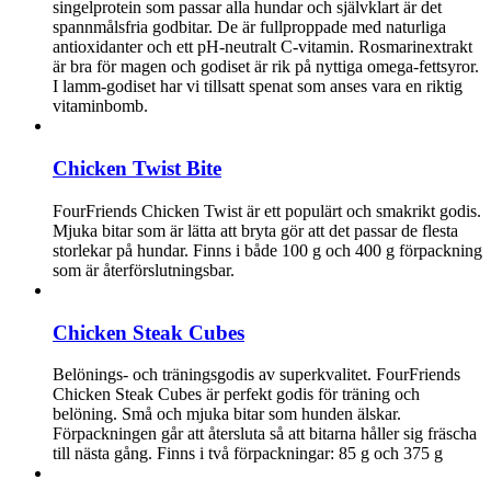
singelprotein som passar alla hundar och självklart är det
spannmålsfria godbitar. De är fullproppade med naturliga
antioxidanter och ett pH-neutralt C-vitamin. Rosmarinextrakt
är bra för magen och godiset är rik på nyttiga omega-fettsyror.
I lamm-godiset har vi tillsatt spenat som anses vara en riktig
vitaminbomb.
Chicken Twist Bite
FourFriends Chicken Twist är ett populärt och smakrikt godis.
Mjuka bitar som är lätta att bryta gör att det passar de flesta
storlekar på hundar. Finns i både 100 g och 400 g förpackning
som är återförslutningsbar.
Chicken Steak Cubes
Belönings- och träningsgodis av superkvalitet. FourFriends
Chicken Steak Cubes är perfekt godis för träning och
belöning. Små och mjuka bitar som hunden älskar.
Förpackningen går att återsluta så att bitarna håller sig fräscha
till nästa gång. Finns i två förpackningar: 85 g och 375 g