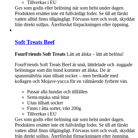
Tillverkas i EU
Ges som godis eller belöning när som helst under dagen.
Produkten ersätter inte ett fullvärdigt foder. Se till att färskt
vatten alltid finns tillgängligt. Förvaras torrt och svalt, skyddat
från direkt solljus. Återförslut förpackningen efter öppning.
Soft Treats Beef
FourFriends Soft Treats
Lätt att älska – lätt att belöna!
FourFriends Soft Treats Beef är små, lättdelade och -tuggade
belöningar som din hund kommer att älska. De är
spannmålsfria utan tillsatt socker – men berikade med
kollagen och Mojave-yucca för en välmående fyrbent vän.
Passar alla hundar och tillfällen
Semi-mjuka små bitar
Utan tillsatt socker
Finns i åtta sorter, vikt 200g
Tillverkas i EU
Ges som godis eller belöning när som helst under dagen.
Produkten ersätter inte ett fullvärdigt foder. Se till att färskt
vatten alltid finns tillgängligt. Förvaras torrt och svalt, skyddat
från direkt solljus. Återförslut förpackningen efter öppning.