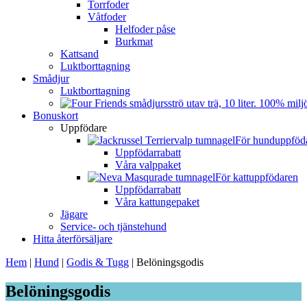
Torrfoder
Våtfoder
Helfoder påse
Burkmat
Kattsand
Luktborttagning
Smådjur
Luktborttagning
Bonuskort
Uppfödare
För hunduppföd
Uppfödarrabatt
Våra valppaket
För kattuppfödaren
Uppfödarrabatt
Våra kattungepaket
Jägare
Service- och tjänstehund
Hitta återförsäljare
Hem
|
Hund
|
Godis & Tugg
|
Belöningsgodis
Belöningsgodis