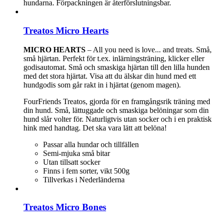
hundarna. Förpackningen är återförslutningsbar.
Treatos Micro Hearts
MICRO HEARTS
– All you need is love... and treats. Små,
små hjärtan. Perfekt för t.ex. inlärningsträning, klicker eller
godisautomat. Små och smaskiga hjärtan till den lilla hunden
med det stora hjärtat. Visa att du älskar din hund med ett
hundgodis som går rakt in i hjärtat (genom magen).
FourFriends Treatos, gjorda för en framgångsrik träning med
din hund. Små, lättuggade och smaskiga belöningar som din
hund slår volter för. Naturligtvis utan socker och i en praktisk
hink med handtag. Det ska vara lätt att belöna!
Passar alla hundar och tillfällen
Semi-mjuka små bitar
Utan tillsatt socker
Finns i fem sorter, vikt 500g
Tillverkas i Nederländerna
Treatos Micro Bones