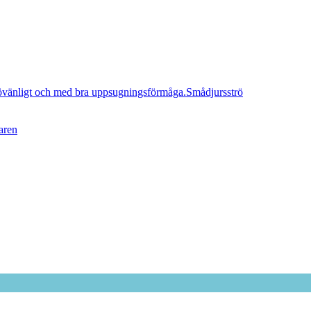
Smådjursströ
aren