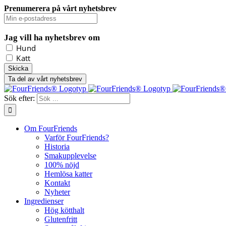
Prenumerera på vårt nyhetsbrev
Jag vill ha nyhetsbrev om
Hund
Katt
Ta del av vårt nyhetsbrev
Sök efter:
Om FourFriends
Varför FourFriends?
Historia
Smakupplevelse
100% nöjd
Hemlösa katter
Kontakt
Nyheter
Ingredienser
Hög kötthalt
Glutenfritt