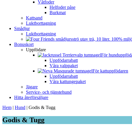
Våtfoder
Helfoder påse
Burkmat
Kattsand
Luktborttagning
Smådjur
Luktborttagning
Bonuskort
Uppfödare
För hunduppföd
Uppfödarrabatt
Våra valppaket
För kattuppfödaren
Uppfödarrabatt
Våra kattungepaket
Jägare
Service- och tjänstehund
Hitta återförsäljare
Hem
|
Hund
|
Godis & Tugg
Godis & Tugg