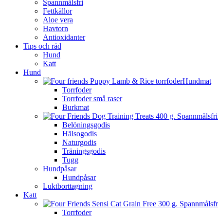
Spannmålsfri
Fettkällor
Aloe vera
Havtorn
Antioxidanter
Tips och råd
Hund
Katt
Hund
Hundmat
Torrfoder
Torrfoder små raser
Burkmat
Belöningsgodis
Hälsogodis
Naturgodis
Träningsgodis
Tugg
Hundpåsar
Hundpåsar
Luktborttagning
Katt
Torrfoder